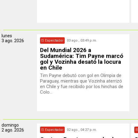
lunes
3 ago. 2026
El Espectador
03 ago., 03:49 p.m.
Del Mundial 2026 a
Sudamérica: Tim Payne marcó
gol y Vozinha desató la locura
en Chile
Tim Payne debutó con gol en Olimpia de
Paraguay, mientras que Vozinha aterrizó
en Chile y fue recibido por los hinchas de
Colo...
domingo
2 ago. 2026
El Espectador
02 ago., 04:27 p.m.
E