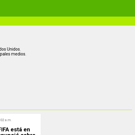
ados Unidos.
cipales medios.
:02 a.m.
FIFA está en