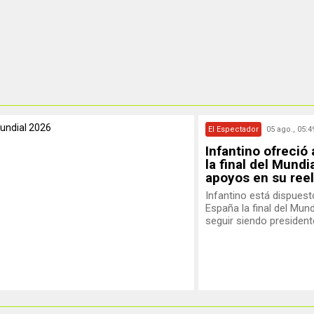
undial 2026
El Espectador
05 ago., 05:4
Infantino ofreció
la final del Mundi
apoyos en su ree
Infantino está dispuesto
España la final del Mund
seguir siendo presidente