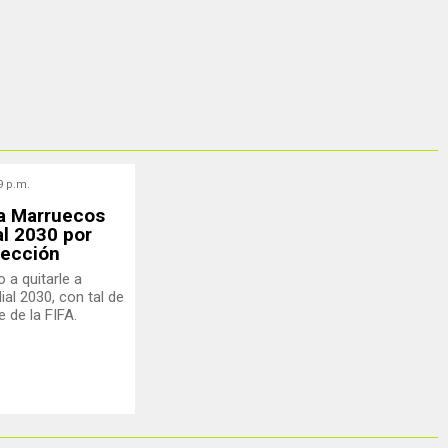
9 p.m.
 a Marruecos
al 2030 por
lección
 a quitarle a
ial 2030, con tal de
 de la FIFA.