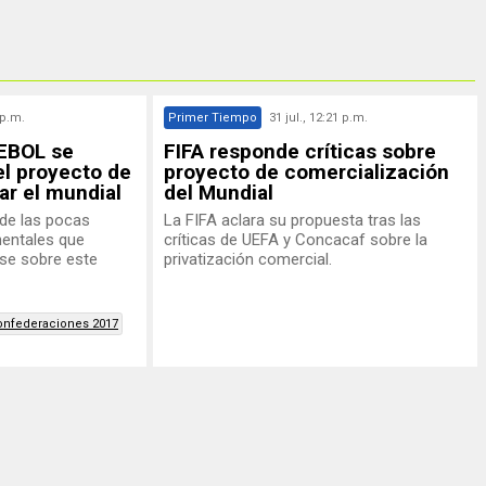
 p.m.
Primer Tiempo
31 jul., 12:21 p.m.
MEBOL se
FIFA responde críticas sobre
el proyecto de
proyecto de comercialización
zar el mundial
del Mundial
de las pocas
La FIFA aclara su propuesta tras las
nentales que
críticas de UEFA y Concacaf sobre la
rse sobre este
privatización comercial.
onfederaciones 2017