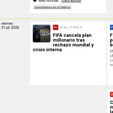
Más noticias:
Fútbol Alemán
Colombianos en el exterior
viernes
31 jul. 2026
As
31 jul., 11:49 p.m.
P
FIFA cancela plan
F
millonario tras
p
rechazo mundial y
b
crisis interna
M
U
c
in
E
C
m
l