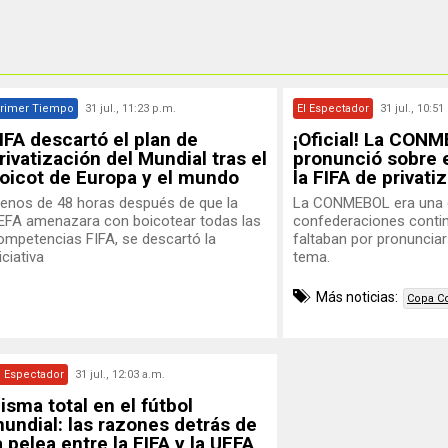
rimer Tiempo
31 jul., 11:23 p.m.
El Espectador
31 jul., 10:51
IFA descartó el plan de
¡Oficial! La CON
rivatización del Mundial tras el
pronunció sobre 
oicot de Europa y el mundo
la FIFA de privati
enos de 48 horas después de que la
La CONMEBOL era una 
EFA amenazara con boicotear todas las
confederaciones conti
ompetencias FIFA, se descartó la
faltaban por pronuncia
iciativa
tema.
Más noticias:
Copa C
l Espectador
31 jul., 12:03 a.m.
isma total en el fútbol
undial: las razones detrás de
a pelea entre la FIFA y la UEFA