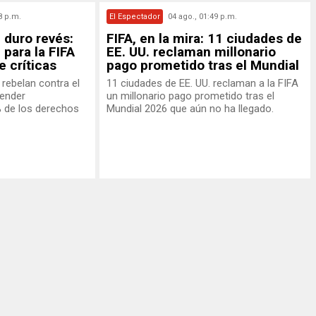
8 p.m.
El Espectador
04 ago., 01:49 p.m.
n duro revés:
FIFA, en la mira: 11 ciudades de
 para la FIFA
EE. UU. reclaman millonario
 críticas
pago prometido tras el Mundial
rebelan contra el
11 ciudades de EE. UU. reclaman a la FIFA
vender
un millonario pago prometido tras el
 de los derechos
Mundial 2026 que aún no ha llegado.