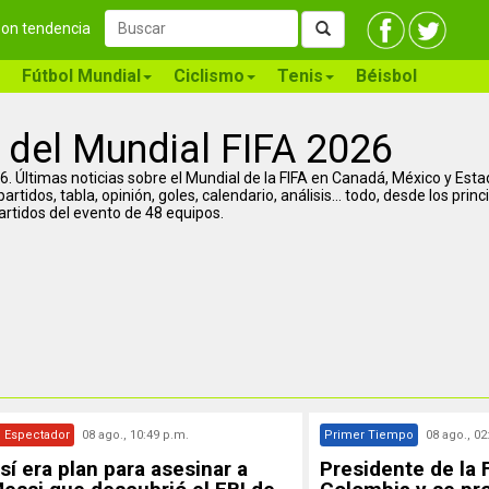
 son tendencia
Fútbol Mundial
Ciclismo
Tenis
Béisbol
 del Mundial FIFA 2026
2026. Últimas noticias sobre el Mundial de la FIFA en Canadá, México y Est
artidos, tabla, opinión, goles, calendario, análisis... todo, desde los prin
artidos del evento de 48 equipos.
l Espectador
08 ago., 10:49 p.m.
Primer Tiempo
08 ago., 02
sí era plan para asesinar a
Presidente de la 