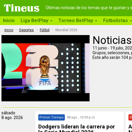
Últimas noticias de los temas que te gustan y
Inicio
Liga BetPlay
Torneo BetPlay
Futbolistas
Inicio
Deportes
Fútbol
Mundial 2026
Noticias
11 junio - 19 julio, 
Grupos, selecciones, p
Este año serán 104 p
sábado
8 ago. 2026
Primer Tiempo
08 ago., 10:59 p.m.
E
Dodgers lideran la carrera por
A