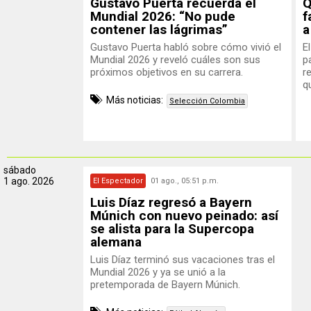
Gustavo Puerta recuerda el
Q
Mundial 2026: “No pude
f
contener las lágrimas”
a
Gustavo Puerta habló sobre cómo vivió el
E
Mundial 2026 y reveló cuáles son sus
p
próximos objetivos en su carrera.
r
qu
Más noticias:
Selección Colombia
sábado
1 ago. 2026
El Espectador
01 ago., 05:51 p.m.
Luis Díaz regresó a Bayern
Múnich con nuevo peinado: así
se alista para la Supercopa
alemana
Luis Díaz terminó sus vacaciones tras el
Mundial 2026 y ya se unió a la
pretemporada de Bayern Múnich.