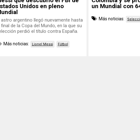
essi que descubrió el FBI de
Colombia y se pr
stados Unidos en pleno
un Mundial con 6
undial
Más noticias:
l astro argentino llegó nuevamente hasta
Selecc
a final de la Copa del Mundo, en la que su
elección perdió el título contra España.
Más noticias:
Lionel Messi
Fútbol