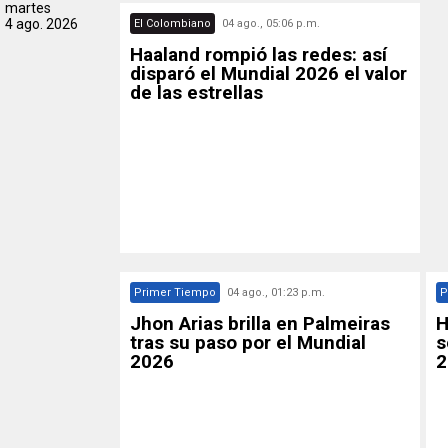
martes
4 ago. 2026
El Colombiano
04 ago., 05:06 p.m.
Haaland rompió las redes: así
disparó el Mundial 2026 el valor
de las estrellas
Primer Tiempo
04 ago., 01:23 p.m.
P
Jhon Arias brilla en Palmeiras
H
tras su paso por el Mundial
s
2026
2