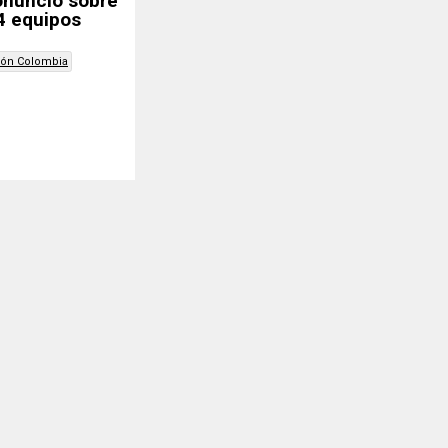
onunció sobre
4 equipos
ión Colombia