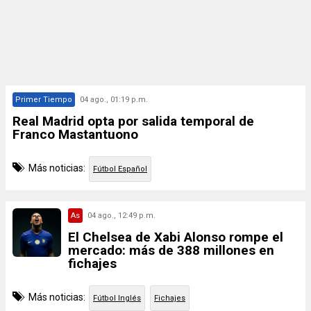
Primer Tiempo
04 ago., 01:19 p.m.
Real Madrid opta por salida temporal de
Franco Mastantuono
Más noticias:
Fútbol Español
As
04 ago., 12:49 p.m.
El Chelsea de Xabi Alonso rompe el
mercado: más de 388 millones en
fichajes
Más noticias:
Fútbol Inglés
Fichajes