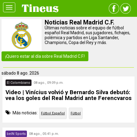
Toggle
navigation
Noticias Real Madrid C.F.
Últimas noticias sobre el equipo de fútbol
español Real Madrid, sus jugadores, fichajes,
polémica y partidos en Liga Santander,
Champions, Copa del Rey y más.
¡Quiero estar al día sobre Real Madrid C.F.!
sábado
8 ago. 2026
El Colombiano
08 ago., 09:09 p.m.
Video | Vinícius volvió y Bernardo Silva debutó:
vea los goles del Real Madrid ante Ferencvaros
Más noticias:
Fútbol Español
Fútbol
beIN Sports
08 ago., 05:41 p.m.