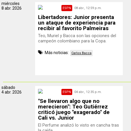
miércoles
8 abr. 2026
ESPN
08 abr., 12:59 p.m.
Libertadores: Junior presenta
un ataque de experiencia para
recibir al favorito Palmeiras
Teo, Muriel y Bacca son las opciones del
campeón colombiano para la Copa.
Más noticias:
Carlos Bacca
sábado
4 abr. 2026
ESPN
04 abr., 12:35 p.m.
"Se llevaron algo que no
merecieron": Teo Gutiérrez
criticó juego "exagerado" de
Cali vs. Junior
El Perfume analizó lo visto en cancha tras
la caída.