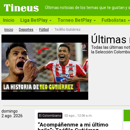
Últimas noticias de los temas que te gustan y
Inicio
Liga BetPlay
Torneo BetPlay
Futbolistas
Inicio
Deportes
Fútbol
Teófilo Gutiérrez
Últimas 
Todas las últimas not
la Selección Colombia
domingo
2 ago. 2026
El Colombiano
02 ago., 12:06 a.m.
“Acompáñenme a mi último