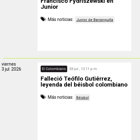
Francisco Fydriszewski en
Junior
Más noticias:
Junior de Barranquilla
viernes
3 jul. 2026
El Colombiano
03 jul., 12:11 p.m.
Falleció Teófilo Gutiérrez,
leyenda del béisbol colombiano
Más noticias:
Béisbol