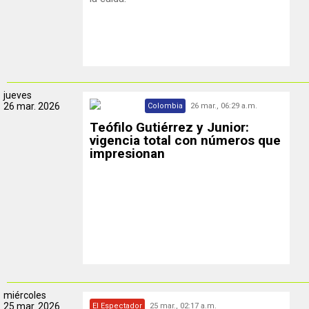
jueves
26 mar. 2026
Colombia
26 mar., 06:29 a.m.
Teófilo Gutiérrez y Junior:
vigencia total con números que
impresionan
miércoles
25 mar. 2026
El Espectador
25 mar., 02:17 a.m.