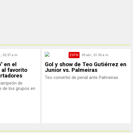
., 02:37 a.m.
ESPN
09 abr., 01:35 a.m.
" en el
Gol y show de Teo Gutiérrez en
al favorito
Junior vs. Palmeiras
ertadores
Teo convirtió de penal ante Palmeiras.
 campeón de
e de los grupos en