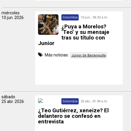
miércoles
10 jun. 2026
Colombia
10 jun., 06:32 a.m.
¿Puya a Morelos?
‘Teo’ y su mensaje
tras su título con
Junior
Más noticias:
Junior de Barranquilla
sábado
25 abr. 2026
Colombia
25 abr., 01:34 a.m.
¿Teo Gutiérrez, xeneize? El
delantero se confesó en
entrevista