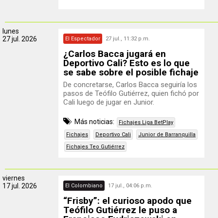
lunes
27 jul. 2026
El Espectador
27 jul., 11:32 p.m.
¿Carlos Bacca jugará en
Deportivo Cali? Esto es lo que
se sabe sobre el posible fichaje
De concretarse, Carlos Bacca seguiría los
pasos de Teófilo Gutiérrez, quien fichó por
Cali luego de jugar en Junior.
Más noticias:
Fichajes Liga BetPlay
Fichajes
Deportivo Cali
Junior de Barranquilla
Fichajes Teo Gutiérrez
viernes
17 jul. 2026
El Colombiano
17 jul., 04:06 p.m.
“Frisby”: el curioso apodo que
Teófilo Gutiérrez le puso a