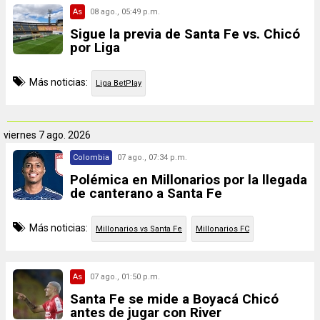
As
08 ago., 05:49 p.m.
Sigue la previa de Santa Fe vs. Chicó
por Liga
Más noticias:
Liga BetPlay
viernes
7 ago. 2026
Colombia
07 ago., 07:34 p.m.
Polémica en Millonarios por la llegada
de canterano a Santa Fe
Más noticias:
Millonarios vs Santa Fe
Millonarios FC
As
07 ago., 01:50 p.m.
Santa Fe se mide a Boyacá Chicó
antes de jugar con River