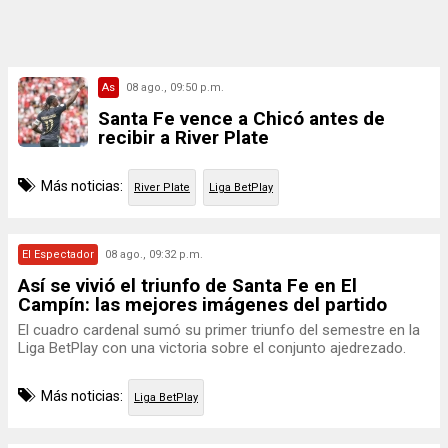
As
08 ago., 09:50 p.m.
Santa Fe vence a Chicó antes de
recibir a River Plate
Más noticias:
River Plate
Liga BetPlay
El Espectador
08 ago., 09:32 p.m.
Así se vivió el triunfo de Santa Fe en El
Campín: las mejores imágenes del partido
El cuadro cardenal sumó su primer triunfo del semestre en la
Liga BetPlay con una victoria sobre el conjunto ajedrezado.
Más noticias:
Liga BetPlay