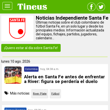
Toggle
navigation
Noticias Independiente Santa Fe
Últimas noticias sobre el club colombiano de
fútbol Santa Fe, en un solo lugar y desde los
principales medios. Información actualizada
del equipo, fichajes, partidos, jugadores,
calendario...
¡Quiero estar al día sobre Santa Fe!
lunes
10 ago. 2026
Colombia
hoy, 04:34 a.m.
Alerta en Santa Fe antes de enfrentar
a River: figura se perdería el duelo
Más noticias:
River Plate
Fútbol