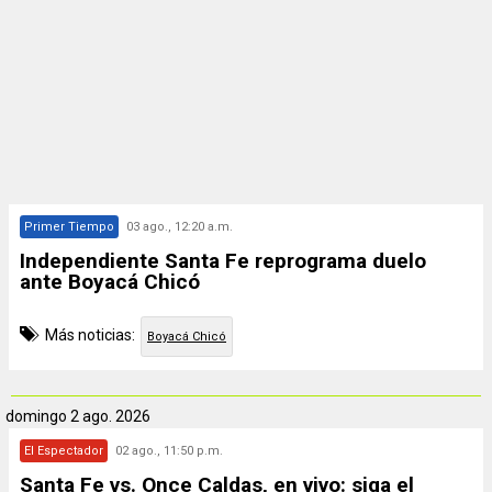
Primer Tiempo
03 ago., 12:20 a.m.
Independiente Santa Fe reprograma duelo
ante Boyacá Chicó
Más noticias:
Boyacá Chicó
domingo
2 ago. 2026
El Espectador
02 ago., 11:50 p.m.
Santa Fe vs. Once Caldas, en vivo: siga el