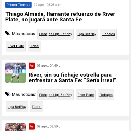
Primer Tiempo
09 ago., 05:23 p.m.
Thiago Almada, flamante refuerzo de River
Plate, no jugará ante Santa Fe
Más noticias:
Fichajes Liga BetPlay
Liga BetPlay
Fichajes
River Plate
Fútbol
As
09 ago., 04:49 p.m.
River, sin su fichaje estrella para
enfrentar a Santa Fe: “Sería irreal”
Más noticias:
Fichajes Liga BetPlay
River Plate
Fichajes
Liga BetPlay
Fútbol
As
09 ago., 02:50 p.m.