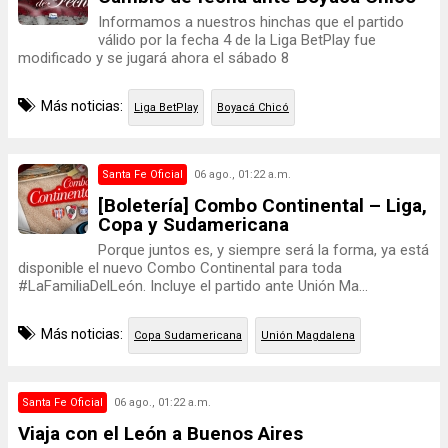
Informamos a nuestros hinchas que el partido
válido por la fecha 4 de la Liga BetPlay fue
modificado y se jugará ahora el sábado 8
Más noticias:
Liga BetPlay
Boyacá Chicó
Santa Fe Oficial
06 ago., 01:22 a.m.
[Boletería] Combo Continental – Liga,
Copa y Sudamericana
Porque juntos es, y siempre será la forma, ya está
disponible el nuevo Combo Continental para toda
#LaFamiliaDelLeón. Incluye el partido ante Unión Ma...
Más noticias:
Copa Sudamericana
Unión Magdalena
Santa Fe Oficial
06 ago., 01:22 a.m.
Viaja con el León a Buenos Aires