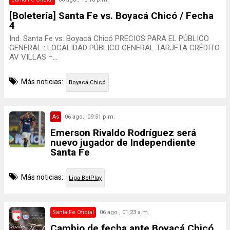
[Boletería] Santa Fe vs. Boyacá Chicó / Fecha
4
Ind. Santa Fe vs. Boyacá Chicó PRECIOS PARA EL PÚBLICO
GENERAL : LOCALIDAD PÚBLICO GENERAL TARJETA CRÉDITO
AV VILLAS –...
Más noticias:
Boyacá Chicó
As
06 ago., 09:51 p.m.
Emerson Rivaldo Rodríguez será
nuevo jugador de Independiente
Santa Fe
Más noticias:
Liga BetPlay
Santa Fe Oficial
06 ago., 01:23 a.m.
Cambio de fecha ante Boyacá Chicó