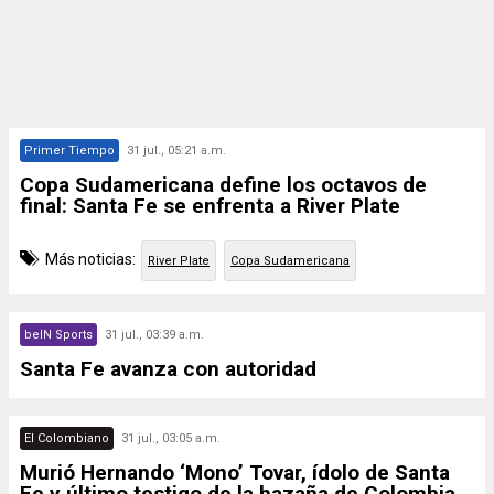
Primer Tiempo
31 jul., 05:21 a.m.
Copa Sudamericana define los octavos de
final: Santa Fe se enfrenta a River Plate
Más noticias:
River Plate
Copa Sudamericana
beIN Sports
31 jul., 03:39 a.m.
Santa Fe avanza con autoridad
El Colombiano
31 jul., 03:05 a.m.
Murió Hernando ‘Mono’ Tovar, ídolo de Santa
Fe y último testigo de la hazaña de Colombia