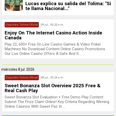
Lucas explica su salida del Tolima: "Si
te llama Nacional..."
Deportes Tolima Oficial
09 jul., 05:20 a.m.
Enjoy On The Internet Casino Action Inside
Canada
Play 22, 600+ Free On Line Casino Games & Video Poker
Machines No Download Content Online Casino Promotions
Our Live Online Casino Offers A Safe And S...
miércoles
8 jul. 2026
Deportes Tolima Oficial
08 jul., 05:24 a.m.
Sweet Bonanza Slot Overview 2025 Free &
Real Cash Play
Sweet Bonanza Slot Evaluation + Free Demo Play Content
Submit The Prize Claim Online! Key Criteria Regarding Winning
Online Casinos With Sweet Paz In ...