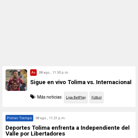
As
08 ago., 11:50 p.m.
Sigue en vivo Tolima vs. Internacional
Más noticias:
Liga BetPlay
Fútbol
Primer Tiempo
08 ago., 11:21 p.m.
Deportes Tolima enfrenta a Independiente del
Valle por Libertadores