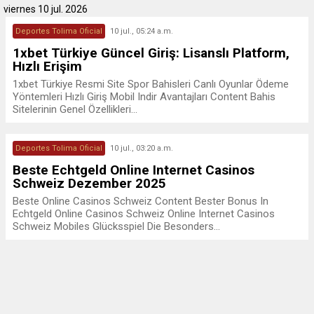
viernes
10 jul. 2026
Deportes Tolima Oficial
10 jul., 05:24 a.m.
1xbet Türkiye Güncel Giriş: Lisanslı Platform,
Hızlı Erişim
1xbet Türkiye Resmi Site Spor Bahisleri Canlı Oyunlar Ödeme
Yöntemleri Hızlı Giriş Mobil Indir Avantajları Content Bahis
Sitelerinin Genel Özellikleri...
Deportes Tolima Oficial
10 jul., 03:20 a.m.
Beste Echtgeld Online Internet Casinos
Schweiz Dezember 2025
Beste Online Casinos Schweiz Content Bester Bonus In
Echtgeld Online Casinos Schweiz Online Internet Casinos
Schweiz Mobiles Glücksspiel Die Besonders...