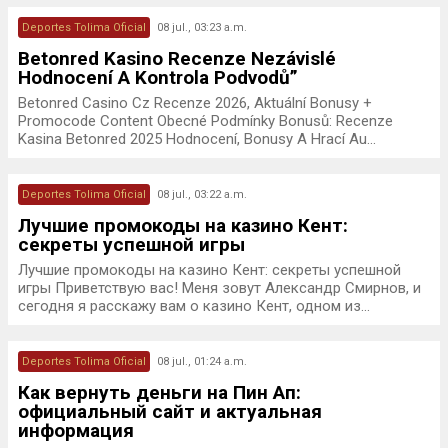
Deportes Tolima Oficial
08 jul., 03:23 a.m.
Betonred Kasino Recenze Nezávislé
Hodnocení A Kontrola Podvodů”
Betonred Casino Cz Recenze 2026, Aktuální Bonusy +
Promocode Content Obecné Podmínky Bonusů: Recenze
Kasina Betonred 2025 Hodnocení, Bonusy A Hrací Au...
Deportes Tolima Oficial
08 jul., 03:22 a.m.
Лучшие промокоды на казино Кент:
секреты успешной игры
Лучшие промокоды на казино Кент: секреты успешной
игры Приветствую вас! Меня зовут Александр Смирнов, и
сегодня я расскажу вам о казино Кент, одном из...
Deportes Tolima Oficial
08 jul., 01:24 a.m.
Как вернуть деньги на Пин Ап:
официальный сайт и актуальная
информация