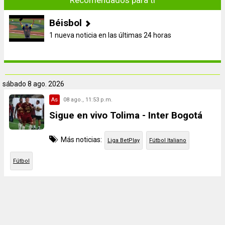
Recomendados para ti
Béisbol
1 nueva noticia en las últimas 24 horas
sábado
8 ago. 2026
As
08 ago., 11:53 p.m.
Sigue en vivo Tolima - Inter Bogotá
Más noticias:
Liga BetPlay
Fútbol Italiano
Fútbol