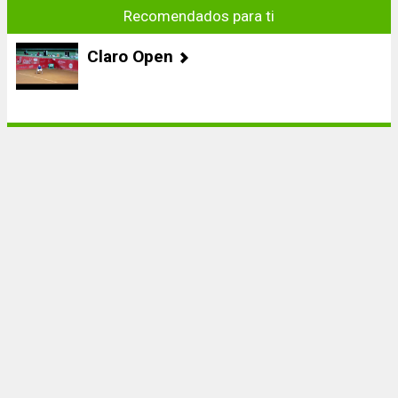
Recomendados para ti
Claro Open