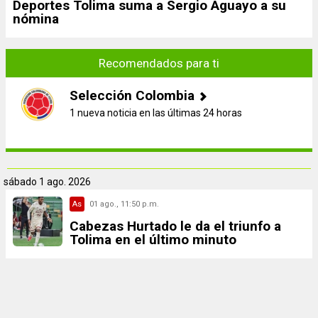
Deportes Tolima suma a Sergio Aguayo a su
nómina
Recomendados para ti
Selección Colombia
1 nueva noticia en las últimas 24 horas
sábado
1 ago. 2026
As
01 ago., 11:50 p.m.
Cabezas Hurtado le da el triunfo a
Tolima en el último minuto