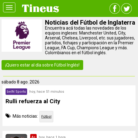
Toggle
navigation
Noticias del Fútbol de Inglaterra
Encuentra acá todas las novedades de los
equipos ingleses: Manchester United, City,
Arsenal, Chelsea, Liverpool, etc. sus jugadores,
partidos, fichajes y participación en la Premier
League, FA Cup, Champions League y más.
Colombianos en el fútbol inglés.
¡Quiero estar al día sobre Fútbol Inglés!
sábado
8 ago. 2026
beIN Sports
hoy, hace 51 minutos
Rulli refuerza al City
Más noticias:
Fútbol
As
hoy, hace 1 hora