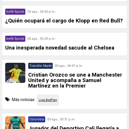
beIN Sports
03 ago., 05:42 p.m.
¿Quién ocupará el cargo de Klopp en Red Bull?
beIN Sports
03 ago., 05:39 p.m.
Una inesperada novedad sacude al Chelsea
Transfer Markt
03 ago., 04:47 p.m.
Cristian Orozco se une a Manchester
United y acompaña a Samuel
Martínez en la Premier
Más noticias:
Liga BetPlay
Colombia
03 ago., 03:31 p.m.
Jugador del Deportivo Cali llegaría a