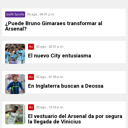
beIN Sports
05 ago., 04:41 p.m.
¿Puede Bruno Gimaraes transformar al
Arsenal?
As
05 ago., 02:51 p.m.
El nuevo City entusiasma
As
05 ago., 01:39 p.m.
En Inglaterra buscan a Deossa
As
05 ago., 12:53 p.m.
El vestuario del Arsenal da por segura
la llegada de Vinicius