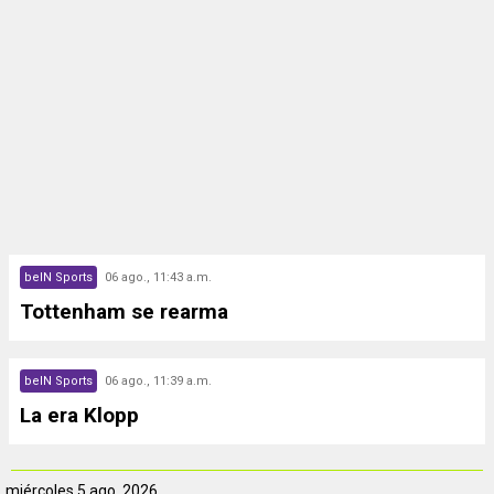
beIN Sports
06 ago., 11:43 a.m.
Tottenham se rearma
beIN Sports
06 ago., 11:39 a.m.
La era Klopp
miércoles
5 ago. 2026