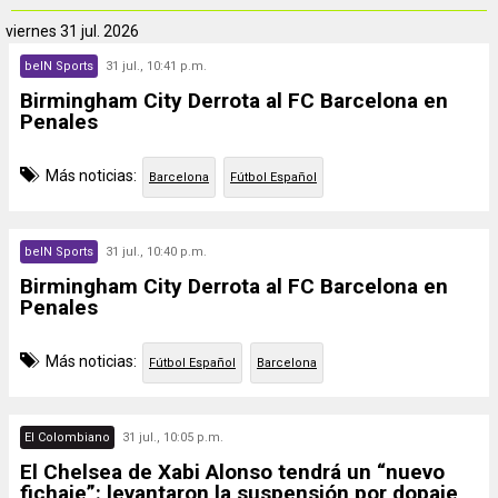
viernes
31 jul. 2026
beIN Sports
31 jul., 10:41 p.m.
Birmingham City Derrota al FC Barcelona en
Penales
Más noticias:
Barcelona
Fútbol Español
beIN Sports
31 jul., 10:40 p.m.
Birmingham City Derrota al FC Barcelona en
Penales
Más noticias:
Fútbol Español
Barcelona
El Colombiano
31 jul., 10:05 p.m.
El Chelsea de Xabi Alonso tendrá un “nuevo
fichaje”: levantaron la suspensión por dopaje