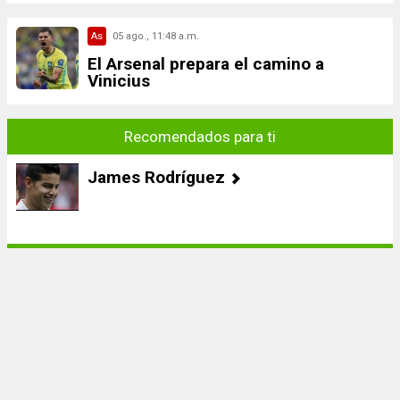
As
05 ago., 11:48 a.m.
El Arsenal prepara el camino a
Vinicius
Recomendados para ti
James Rodríguez