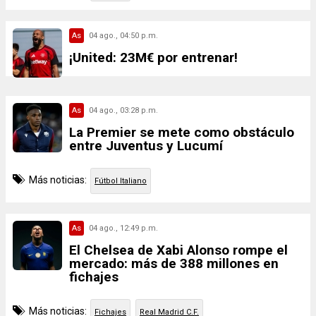
As
04 ago., 04:50 p.m.
¡United: 23M€ por entrenar!
As
04 ago., 03:28 p.m.
La Premier se mete como obstáculo
entre Juventus y Lucumí
Más noticias:
Fútbol Italiano
As
04 ago., 12:49 p.m.
El Chelsea de Xabi Alonso rompe el
mercado: más de 388 millones en
fichajes
Más noticias:
Fichajes
Real Madrid C.F.