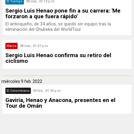
El Tiempo
08 mar., 01:13 p.m.
Sergio Luis Henao pone fin a su carrera: 'Me
forzaron a que fuera rápido'
El antioqueño, de 34 años, se quedó sin equipo tras la
eliminación del Qhubeka del WorldTour.
Marca
08 mar., 01:57 a.m.
Sergio Luis Henao confirma su retiro del
ciclismo
miércoles
9 feb. 2022
El Colombiano
09 feb., 01:33 p.m.
Gaviria, Henao y Anacona, presentes en el
Tour de Omán