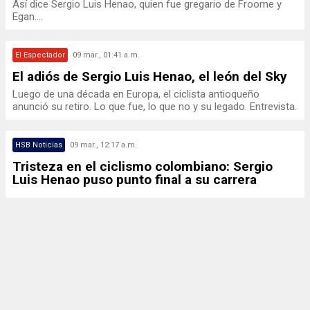
Así dice Sergio Luis Henao, quien fue gregario de Froome y
Egan....
El Espectador
09 mar., 01:41 a.m.
El adiós de Sergio Luis Henao, el león del Sky
Luego de una década en Europa, el ciclista antioqueño
anunció su retiro. Lo que fue, lo que no y su legado. Entrevista.
HSB Noticias
09 mar., 12:17 a.m.
Tristeza en el ciclismo colombiano: Sergio
Luis Henao puso punto final a su carrera