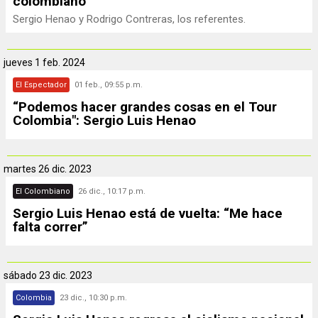
colombiano
Sergio Henao y Rodrigo Contreras, los referentes.
jueves
1 feb. 2024
El Espectador
01 feb., 09:55 p.m.
“Podemos hacer grandes cosas en el Tour
Colombia″: Sergio Luis Henao
martes
26 dic. 2023
El Colombiano
26 dic., 10:17 p.m.
Sergio Luis Henao está de vuelta: “Me hace
falta correr”
sábado
23 dic. 2023
Colombia
23 dic., 10:30 p.m.