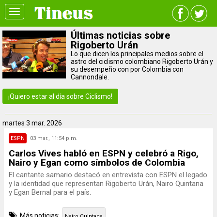
Toggle
navigation
Últimas noticias sobre
Rigoberto Urán
Lo que dicen los principales medios sobre el
astro del ciclismo colombiano Rigoberto Urán y
su desempeño con por Colombia con
Cannondale.
¡Quiero estar al día sobre Ciclismo!
martes
3 mar. 2026
ESPN
03 mar., 11:54 p.m.
Carlos Vives habló en ESPN y celebró a Rigo,
Nairo y Egan como símbolos de Colombia
El cantante samario destacó en entrevista con ESPN el legado
y la identidad que representan Rigoberto Urán, Nairo Quintana
y Egan Bernal para el país.
Más noticias:
Nairo Quintana