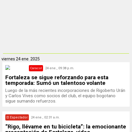
viernes
24 ene. 2025
Caracol
24 ene., 09:38 p.m.
Fortaleza se sigue reforzando para esta
temporada: Sumó un talentoso volante
Luego de la más recientes incorporaciones de Rigoberto Urán
y Carlos Vives como socios del club, el equipo bogotano
sigue sumando refuerzos.
El Espectador
24 ene., 02:31 a.m.
“Rigo, llévame en tu bicicleta”: la emocionante