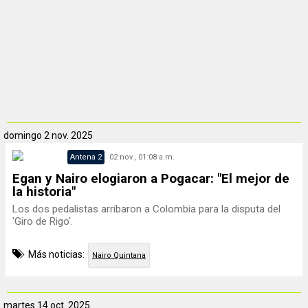
domingo
2 nov. 2025
Antena 2
02 nov., 01:08 a.m.
Egan y Nairo elogiaron a Pogacar: "El mejor de
la historia"
Los dos pedalistas arribaron a Colombia para la disputa del
'Giro de Rigo'.
Más noticias:
Nairo Quintana
martes
14 oct. 2025