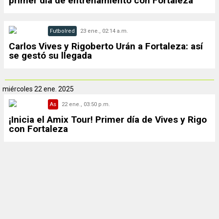
primer día de entrenamiento con Fortaleza
Futbolred
23 ene., 02:14 a.m.
Carlos Vives y Rigoberto Urán a Fortaleza: así
se gestó su llegada
miércoles
22 ene. 2025
As
22 ene., 03:50 p.m.
¡Inicia el Amix Tour! Primer día de Vives y Rigo
con Fortaleza