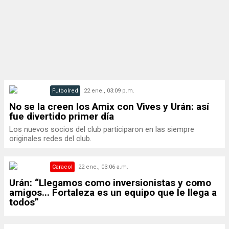
Futbolred
22 ene., 03:09 p.m.
No se la creen los Amix con Vives y Urán: así
fue divertido primer día
Los nuevos socios del club participaron en las siempre
originales redes del club.
Caracol
22 ene., 03:06 a.m.
Urán: “Llegamos como inversionistas y como
amigos... Fortaleza es un equipo que le llega a
todos”