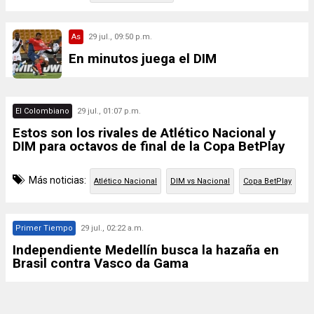
As
29 jul., 09:50 p.m.
En minutos juega el DIM
El Colombiano
29 jul., 01:07 p.m.
Estos son los rivales de Atlético Nacional y
DIM para octavos de final de la Copa BetPlay
Más noticias:
Atlético Nacional
DIM vs Nacional
Copa BetPlay
Primer Tiempo
29 jul., 02:22 a.m.
Independiente Medellín busca la hazaña en
Brasil contra Vasco da Gama