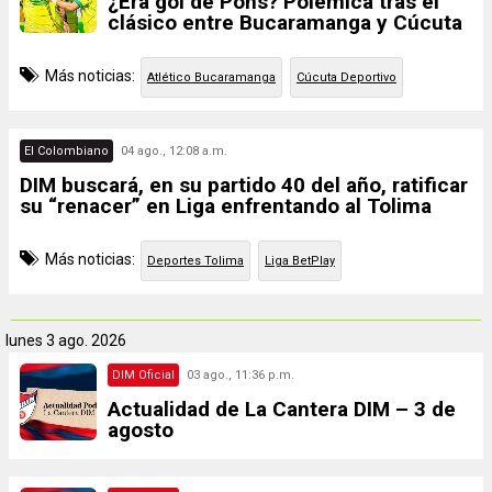
¿Era gol de Pons? Polémica tras el
clásico entre Bucaramanga y Cúcuta
Más noticias:
Atlético Bucaramanga
Cúcuta Deportivo
El Colombiano
04 ago., 12:08 a.m.
DIM buscará, en su partido 40 del año, ratificar
su “renacer” en Liga enfrentando al Tolima
Más noticias:
Deportes Tolima
Liga BetPlay
lunes
3 ago. 2026
DIM Oficial
03 ago., 11:36 p.m.
Actualidad de La Cantera DIM – 3 de
agosto