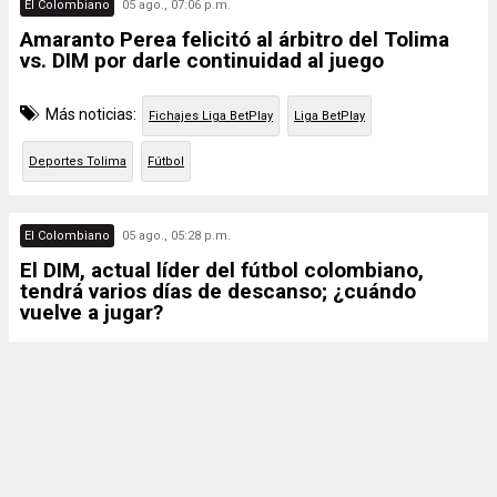
El Colombiano
05 ago., 07:06 p.m.
Amaranto Perea felicitó al árbitro del Tolima
vs. DIM por darle continuidad al juego
Más noticias:
Fichajes Liga BetPlay
Liga BetPlay
Deportes Tolima
Fútbol
El Colombiano
05 ago., 05:28 p.m.
El DIM, actual líder del fútbol colombiano,
tendrá varios días de descanso; ¿cuándo
vuelve a jugar?