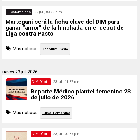
El Colombiano
25 jul., 03:09 p.m.
Martegani será la ficha clave del DIM para
ganar “amor” de la hinchada en el debut de
Liga contra Pasto
Más noticias:
Deportivo Pasto
jueves
23 jul. 2026
DIM Oficial
23 jul., 11:37 p.m.
Reporte Médico plantel femenino 23
de julio de 2026
Más noticias:
Fútbol Femenino
DIM Oficial
23 jul., 09:35 p.m.