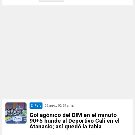
El País
02 ago., 02:29 a.m.
Gol agónico del DIM en el minuto
90+5 hunde al Deportivo Cali en el
Atanasio; así quedó la tabla