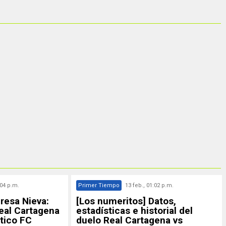
:04 p.m.
Primer Tiempo
13 feb., 01:02 p.m.
resa Nieva:
[Los numeritos] Datos,
eal Cartagena
estadísticas e historial del
ético FC
duelo Real Cartagena vs