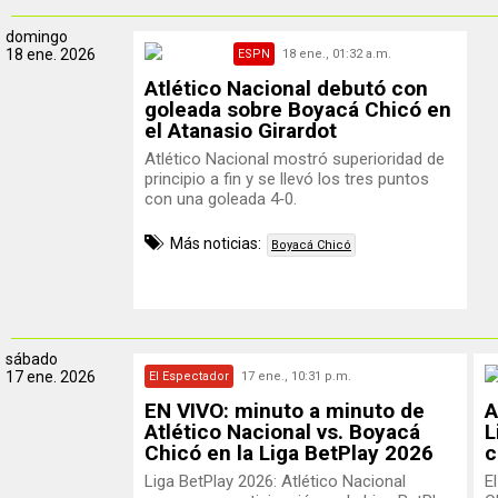
domingo
18 ene. 2026
ESPN
18 ene., 01:32 a.m.
Atlético Nacional debutó con
goleada sobre Boyacá Chicó en
el Atanasio Girardot
Atlético Nacional mostró superioridad de
principio a fin y se llevó los tres puntos
con una goleada 4‑0.
Más noticias:
Boyacá Chicó
sábado
17 ene. 2026
El Espectador
17 ene., 10:31 p.m.
EN VIVO: minuto a minuto de
A
Atlético Nacional vs. Boyacá
L
Chicó en la Liga BetPlay 2026
c
Liga BetPlay 2026: Atlético Nacional
E