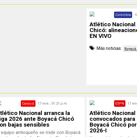
Colombia
1
Atlético Nacional
Chicó: alineacion
EN VIVO
Más noticias:
Boyacá
Caracol
17 ene., 01:21 p.m.
ESPN
17 ene
tlético Nacional arranca la
Atlético Nacional
iga 2026 ante Boyacá Chicó
convocados para 
on bajas sensibles
Boyacá Chicó por
2026-I
l equipo antioqueño se mide con Boyacá