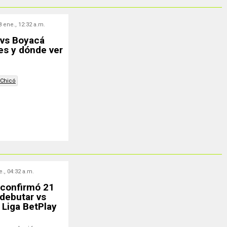
8 ene., 12:32 a.m.
 vs Boyacá
es y dónde ver
 Chicó
., 04:32 a.m.
 confirmó 21
debutar vs
 Liga BetPlay