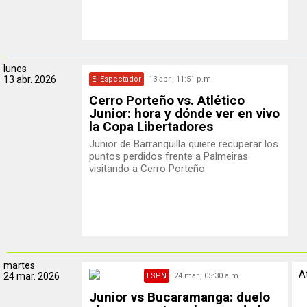
lunes
13 abr. 2026
El Espectador
13 abr., 11:51 p.m.
Cerro Porteño vs. Atlético
Junior: hora y dónde ver en vivo
la Copa Libertadores
Junior de Barranquilla quiere recuperar los
puntos perdidos frente a Palmeiras
visitando a Cerro Porteño.
martes
At
24 mar. 2026
ESPN
24 mar., 05:30 a.m.
Junior vs Bucaramanga: duelo