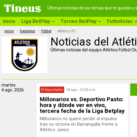
Últimas noticias de los temas que te gustan y
Inicio
Liga BetPlay
Torneo BetPlay
Futbolistas
Inicio
Deportes
Fútbol
Atlético FC
Noticias del Atlét
Últimas noticias del equipo Atlético Fútbol Cl
martes
4 ago. 2026
El Espectador
04 ago., 12:50 a.m.
Millonarios vs. Deportivo Pasto:
hora y dónde ver en vivo,
tercera fecha de la Liga Betplay
Millonarios no quiere perder el impulso
tras su victoria en Barranquilla frente a
Atlético Junior.