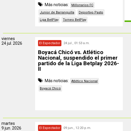
Más noticias:
Millonarios FC
Junior de Barranquilla
Deportivo Pasto
Liga BetPlay
Torneo BetPlay
viernes
24 jul. 2026
El Espectador
24 jul., 01:53 a.m.
Boyacá Chicó vs. Atlético
Nacional, suspendido el primer
partido de la Liga Betplay 2026-
II
Más noticias:
Atlético Nacional
Boyacá Chicó
martes
9 jun. 2026
El Espectador
09 jun., 12:20 p.m.