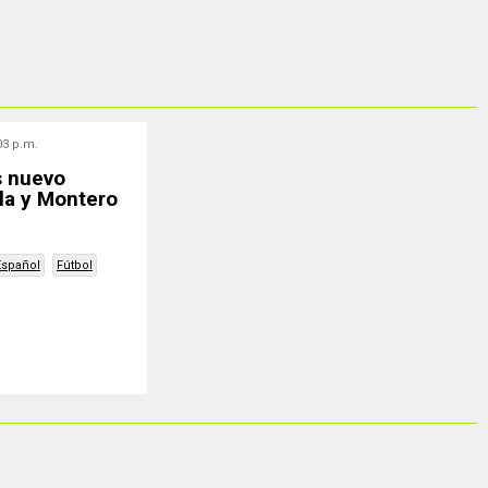
03 p.m.
s nuevo
la y Montero
Español
Fútbol