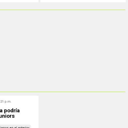
:21 p.m.
a podría
uniors
anos en el exterior