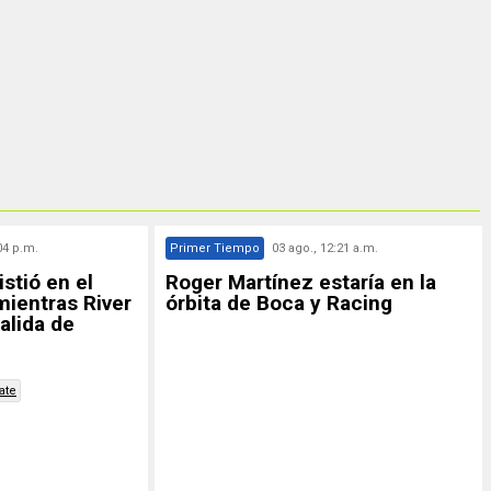
04 p.m.
Primer Tiempo
03 ago., 12:21 a.m.
istió en el
Roger Martínez estaría en la
ientras River
órbita de Boca y Racing
alida de
ate