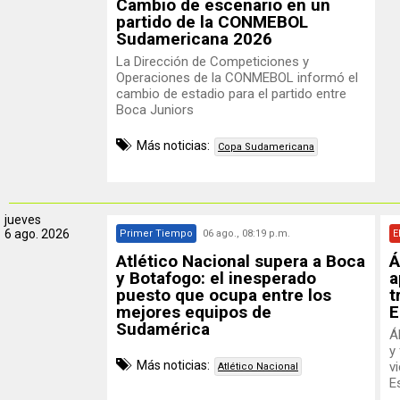
Cambio de escenario en un
partido de la CONMEBOL
Sudamericana 2026
La Dirección de Competiciones y
Operaciones de la CONMEBOL informó el
cambio de estadio para el partido entre
Boca Juniors
Más noticias:
Copa Sudamericana
jueves
6 ago. 2026
Primer Tiempo
06 ago., 08:19 p.m.
E
Atlético Nacional supera a Boca
Á
y Botafogo: el inesperado
a
puesto que ocupa entre los
t
mejores equipos de
E
Sudamérica
Á
y
Más noticias:
v
Atlético Nacional
Es