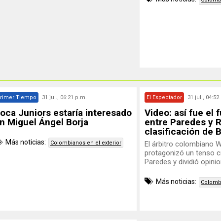
rimer Tiempo
31 jul., 06:21 p.m.
El Espectador
31 jul., 04:52
oca Juniors estaría interesado
Video: así fue el 
n Miguel Ángel Borja
entre Paredes y R
clasificación de 
Más noticias:
Colombianos en el exterior
El árbitro colombiano 
protagonizó un tenso 
Paredes y dividió opini
Más noticias:
Colombi