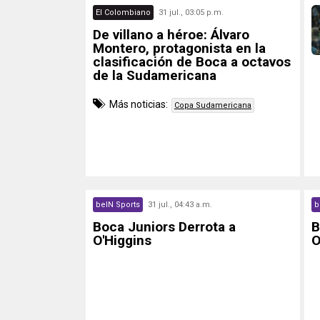
El Colombiano
31 jul., 03:05 p.m.
De villano a héroe: Álvaro
Montero, protagonista en la
clasificación de Boca a octavos
de la Sudamericana
Más noticias:
Copa Sudamericana
beIN Sports
31 jul., 04:43 a.m.
b
Boca Juniors Derrota a
B
O'Higgins
O