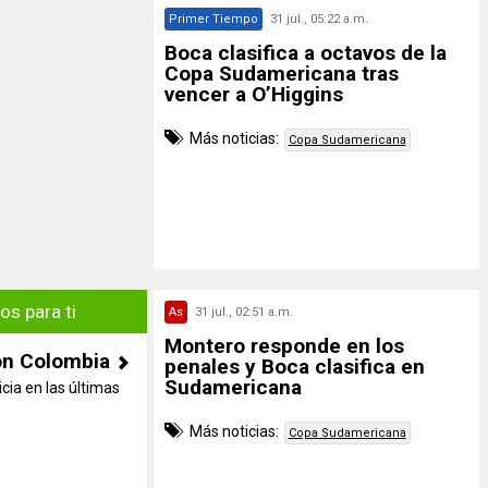
Primer Tiempo
31 jul., 05:22 a.m.
Boca clasifica a octavos de la
Copa Sudamericana tras
vencer a O’Higgins
Más noticias:
Copa Sudamericana
s para ti
As
31 jul., 02:51 a.m.
Montero responde en los
ón Colombia
penales y Boca clasifica en
Sudamericana
cia en las últimas
Más noticias:
Copa Sudamericana