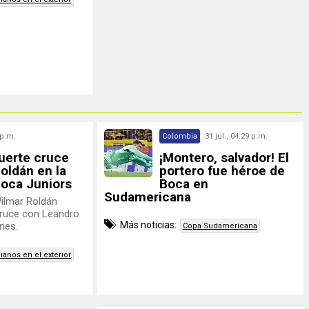
 p.m.
Colombia
31 jul., 04:29 p.m.
fuerte cruce
¡Montero, salvador! El
oldán en la
portero fue héroe de
Boca Juniors
Boca en
Sudamericana
Wilmar Roldán
cruce con Leandro
Más noticias:
ones.
Copa Sudamericana
anos en el exterior