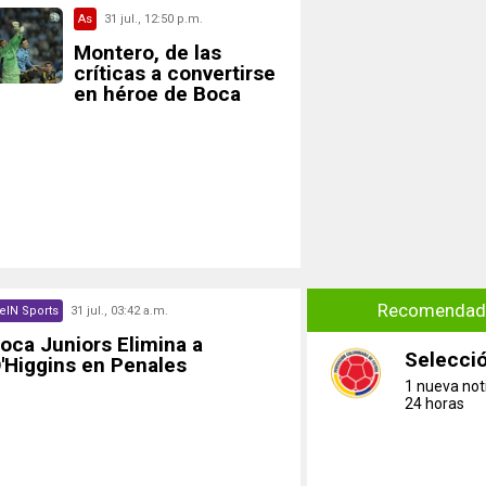
As
31 jul., 12:50 p.m.
Montero, de las
críticas a convertirse
en héroe de Boca
Recomendado
eIN Sports
31 jul., 03:42 a.m.
oca Juniors Elimina a
Selecci
'Higgins en Penales
1 nueva noti
24 horas