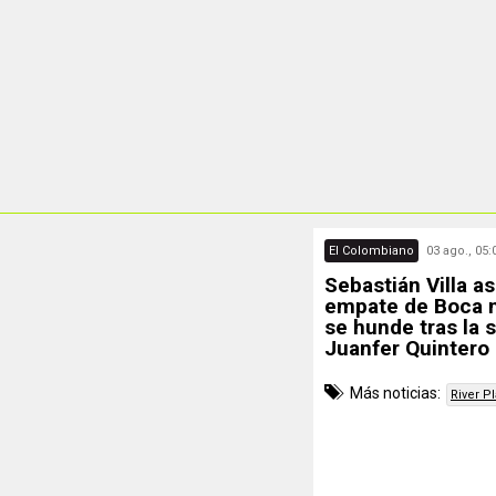
El Colombiano
03 ago., 05:
Sebastián Villa as
empate de Boca m
se hunde tras la s
Juanfer Quintero
Más noticias:
River Pl