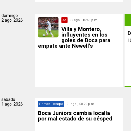
domingo
2 ago. 2026
As
02 ago., 10:49 p.m.
Villa y Montero,
D
influyentes en los
goles de Boca para
1
empate ante Newell’s
sábado
1 ago. 2026
Primer Tiempo
01 ago., 08:20 p.m.
Boca Juniors cambia localía
por mal estado de su césped