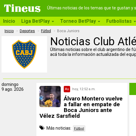
Últimas noticias de los temas que te gustan y
Inicio
Liga BetPlay
Torneo BetPlay
Futbolistas
Inicio
Deportes
Fútbol
Boca Juniors
Noticias Club Atl
Últimas noticias sobre el club argentino de f
acá toda la información actualizada del equipo
domingo
9 ago. 2026
As
hoy, 12:52 a.m.
Álvaro Montero vuelve
a fallar en empate de
Boca Juniors ante
Vélez Sarsfield
Más noticias:
Fútbol