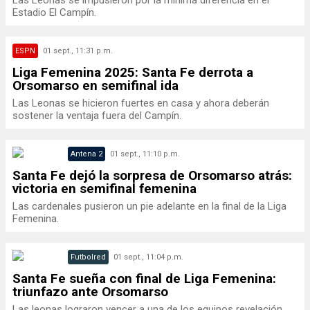
Las Leonas se impusieron por la mínima diferencia en el
Estadio El Campín.
ESPN
01 sept., 11:31 p.m.
Liga Femenina 2025: Santa Fe derrota a
Orsomarso en semifinal ida
Las Leonas se hicieron fuertes en casa y ahora deberán
sostener la ventaja fuera del Campín.
Antena 2
01 sept., 11:10 p.m.
Santa Fe dejó la sorpresa de Orsomarso atrás:
victoria en semifinal femenina
Las cardenales pusieron un pie adelante en la final de la Liga
Femenina.
Futbolred
01 sept., 11:04 p.m.
Santa Fe sueña con final de Liga Femenina:
triunfazo ante Orsomarso
Las leonas lograron vencer a una de los equipos revelación