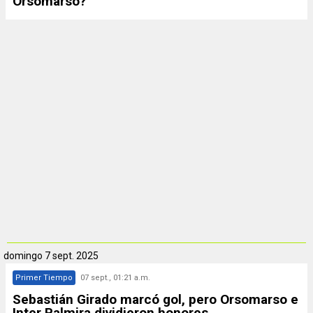
Orsomarso?
domingo
7 sept. 2025
Primer Tiempo
07 sept., 01:21 a.m.
Sebastián Girado marcó gol, pero Orsomarso e
Inter Palmira dividieron honores