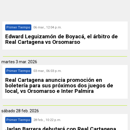
Primer Tiempo
06 mar., 12:04 p.m.
Edward Leguizamón de Boyacá, el árbitro de
Real Cartagena vs Orsomarso
martes
3 mar. 2026
Primer Tiempo
03 mar., 06:03 p.m.
Real Cartagena anuncia promoción en
boletería para sus próximos dos juegos de
local, vs Orsomarso e Inter Palmira
sábado
28 feb. 2026
Primer Tiempo
28 feb., 10:22 p.m.
Jarlan Barrera debutará con Real Cartagena