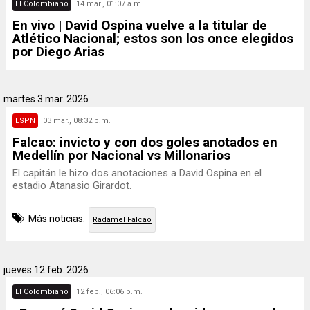
El Colombiano
14 mar., 01:07 a.m.
En vivo | David Ospina vuelve a la titular de
Atlético Nacional; estos son los once elegidos
por Diego Arias
martes
3 mar. 2026
ESPN
03 mar., 08:32 p.m.
Falcao: invicto y con dos goles anotados en
Medellín por Nacional vs Millonarios
El capitán le hizo dos anotaciones a David Ospina en el
estadio Atanasio Girardot.
Más noticias:
Radamel Falcao
jueves
12 feb. 2026
El Colombiano
12 feb., 06:06 p.m.