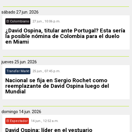
sábado
27 jun. 2026
El Colombiano
27 jun., 10:06 p.m.
¿David Ospina, titular ante Portugal? Esta sería
la posible nómina de Colombia para el duelo
en Miami
jueves
25 jun. 2026
Transfer Markt
25 jun., 07:45 p.m.
Nacional se fija en Sergio Rochet como
reemplazante de David Ospina luego del
Mundial
domingo
14 jun. 2026
El Espectador
14 jun., 12:52 a.m.
David Ospina: líder en el vestuario