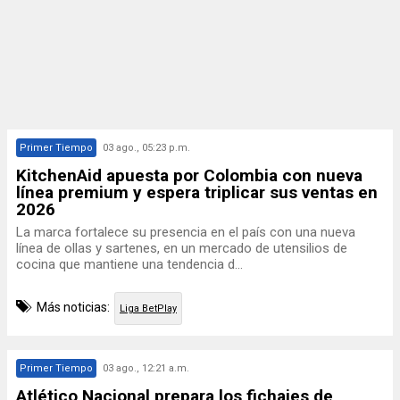
Primer Tiempo
03 ago., 05:23 p.m.
KitchenAid apuesta por Colombia con nueva
línea premium y espera triplicar sus ventas en
2026
La marca fortalece su presencia en el país con una nueva
línea de ollas y sartenes, en un mercado de utensilios de
cocina que mantiene una tendencia d...
Más noticias:
Liga BetPlay
Primer Tiempo
03 ago., 12:21 a.m.
Atlético Nacional prepara los fichajes de