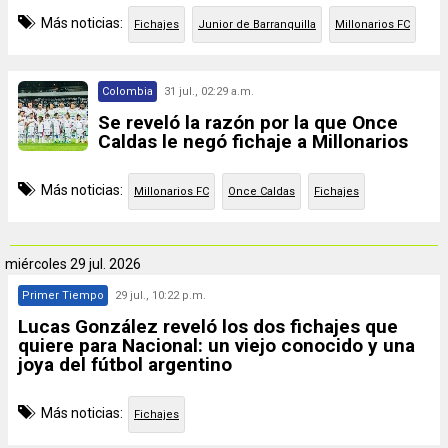
Más noticias:
Fichajes
Junior de Barranquilla
Millonarios FC
Colombia
31 jul., 02:29 a.m.
Se reveló la razón por la que Once
Caldas le negó fichaje a Millonarios
Más noticias:
Millonarios FC
Once Caldas
Fichajes
miércoles
29 jul. 2026
Primer Tiempo
29 jul., 10:22 p.m.
Lucas González reveló los dos fichajes que
quiere para Nacional: un viejo conocido y una
joya del fútbol argentino
Más noticias:
Fichajes