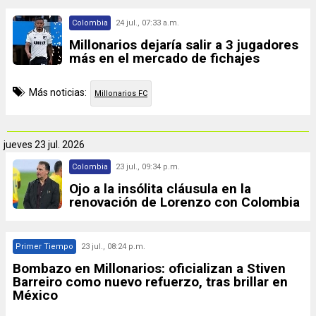
Colombia
24 jul., 07:33 a.m.
Millonarios dejaría salir a 3 jugadores
más en el mercado de fichajes
Más noticias:
Millonarios FC
jueves
23 jul. 2026
Colombia
23 jul., 09:34 p.m.
Ojo a la insólita cláusula en la
renovación de Lorenzo con Colombia
Primer Tiempo
23 jul., 08:24 p.m.
Bombazo en Millonarios: oficializan a Stiven
Barreiro como nuevo refuerzo, tras brillar en
México