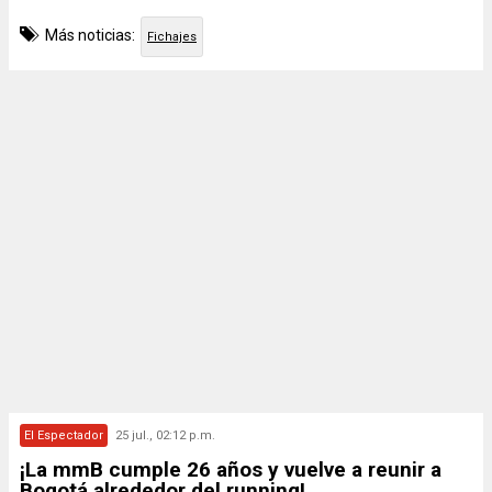
Más noticias:
Fichajes
El Espectador
25 jul., 02:12 p.m.
¡La mmB cumple 26 años y vuelve a reunir a
Bogotá alrededor del running!