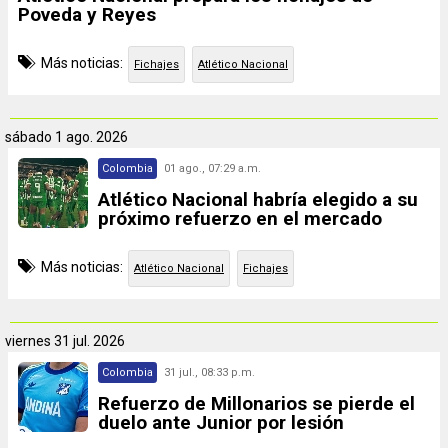
Poveda y Reyes
Más noticias:
Fichajes
Atlético Nacional
sábado
1 ago. 2026
Colombia
01 ago., 07:29 a.m.
Atlético Nacional habría elegido a su
próximo refuerzo en el mercado
Más noticias:
Atlético Nacional
Fichajes
viernes
31 jul. 2026
Colombia
31 jul., 08:33 p.m.
Refuerzo de Millonarios se pierde el
duelo ante Junior por lesión