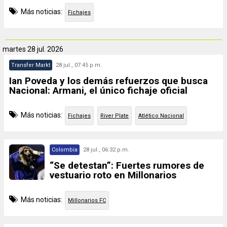
Más noticias:
Fichajes
martes
28 jul. 2026
Transfer Markt
28 jul., 07:45 p.m.
Ian Poveda y los demás refuerzos que busca
Nacional: Armani, el único fichaje oficial
Más noticias:
Fichajes
River Plate
Atlético Nacional
Colombia
28 jul., 06:32 p.m.
“Se detestan”: Fuertes rumores de
vestuario roto en Millonarios
Más noticias:
Millonarios FC