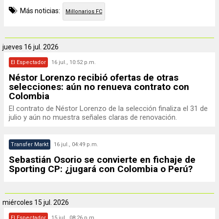
Más noticias:
Millonarios FC
jueves
16 jul. 2026
El Espectador
16 jul., 10:52 p.m.
Néstor Lorenzo recibió ofertas de otras
selecciones: aún no renueva contrato con
Colombia
El contrato de Néstor Lorenzo de la selección finaliza el 31 de
julio y aún no muestra señales claras de renovación.
Transfer Markt
16 jul., 04:49 p.m.
Sebastián Osorio se convierte en fichaje de
Sporting CP: ¿jugará con Colombia o Perú?
miércoles
15 jul. 2026
El Espectador
15 jul., 08:26 p.m.