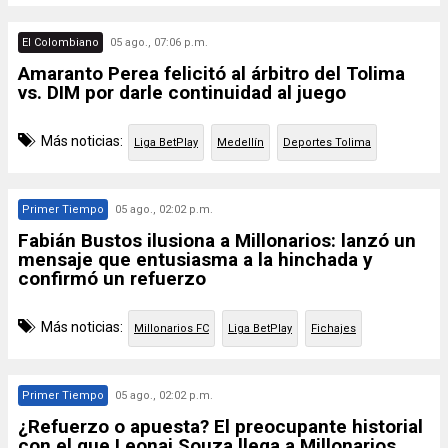
El Colombiano
05 ago., 07:06 p.m.
Amaranto Perea felicitó al árbitro del Tolima
vs. DIM por darle continuidad al juego
Más noticias:
Liga BetPlay
Medellín
Deportes Tolima
Primer Tiempo
05 ago., 02:02 p.m.
Fabián Bustos ilusiona a Millonarios: lanzó un
mensaje que entusiasma a la hinchada y
confirmó un refuerzo
Más noticias:
Millonarios FC
Liga BetPlay
Fichajes
Primer Tiempo
05 ago., 02:02 p.m.
¿Refuerzo o apuesta? El preocupante historial
con el que Leonai Souza llega a Millonarios