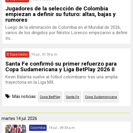
Jugadores de la selección de Colombia
empiezan a definir su futuro: altas, bajas y
rumores
Luego de la eliminación de Colombia en el Mundial de 2026,
varios de los dirigidos por Néstor Lorenzo empezaron a definir
su...
El Espectador
15 jul., 01:33 p.m.
Santa Fe confirmó su primer refuerzo para
Copa Sudamericana y Liga BetPlay 2026 II
Kevin Balanta vuelve al fútbol colombiano tras una amplia
trayectoria en la Liga MX.
Más noticias:
Copa BetPlay
Santa Fe
Copa Sudamericana
martes
14 jul. 2026
Colombia
14 jul., 09:33 p.m.