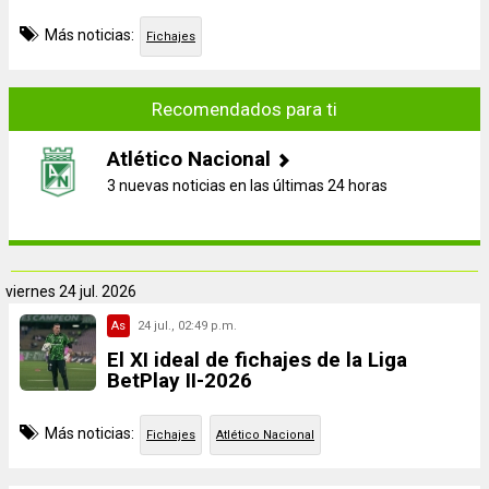
Más noticias:
Fichajes
Recomendados para ti
Atlético Nacional
3 nuevas noticias en las últimas 24 horas
viernes
24 jul. 2026
As
24 jul., 02:49 p.m.
El XI ideal de fichajes de la Liga
BetPlay II-2026
Más noticias:
Fichajes
Atlético Nacional