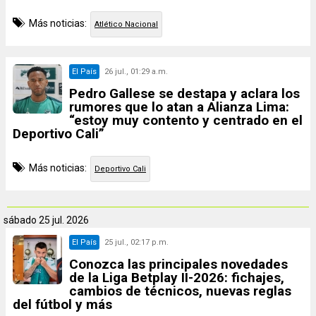
Más noticias:
Atlético Nacional
El País
26 jul., 01:29 a.m.
Pedro Gallese se destapa y aclara los
rumores que lo atan a Alianza Lima:
“estoy muy contento y centrado en el
Deportivo Cali”
Más noticias:
Deportivo Cali
sábado
25 jul. 2026
El País
25 jul., 02:17 p.m.
Conozca las principales novedades
de la Liga Betplay II-2026: fichajes,
cambios de técnicos, nuevas reglas
del fútbol y más