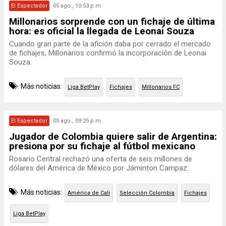
El Espectador
05 ago., 10:53 p.m.
Millonarios sorprende con un fichaje de última
hora: es oficial la llegada de Leonai Souza
Cuando gran parte de la afición daba por cerrado el mercado
de fichajes, Millonarios confirmó la incorporación de Leonai
Souza.
Más noticias:
Liga BetPlay
Fichajes
Millonarios FC
El Espectador
05 ago., 09:25 p.m.
Jugador de Colombia quiere salir de Argentina:
presiona por su fichaje al fútbol mexicano
Rosario Central rechazó una oferta de seis millones de
dólares del América de México por Jáminton Campaz.
Más noticias:
América de Cali
Selección Colombia
Fichajes
Liga BetPlay