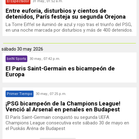
El Espectador
31 may., 01:52 a.m.
Entre euforia, disturbios y cientos de
detenidos, París festeja su segunda Orejona
La Torre Eiffel se iluminó de azul y rojo tras el triunfo del PSG,
en una noche marcada por disturbios y más de 400 detenidos.
sábado
30 may. 2026
beIN Sports
30 may., 07:42 p.m.
El Paris Saint-Germain es bicampeón de
Europa
Primer Tiempo
30 may., 07:25 p.m.
¡PSG bicampeón de la Champions League!
Venció al Arsenal en penales en Budapest
El París Saint-Germain conquistó su segunda UEFA
Champions League consecutiva este sábado 30 de mayo en
el Puskás Aréna de Budapest