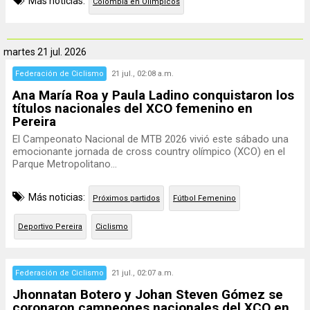
Más noticias:
Colombia en Olímpicos
martes
21 jul. 2026
Federación de Ciclismo
21 jul., 02:08 a.m.
Ana María Roa y Paula Ladino conquistaron los
títulos nacionales del XCO femenino en
Pereira
El Campeonato Nacional de MTB 2026 vivió este sábado una
emocionante jornada de cross country olímpico (XCO) en el
Parque Metropolitano...
Más noticias:
Próximos partidos
Fútbol Femenino
Deportivo Pereira
Ciclismo
Federación de Ciclismo
21 jul., 02:07 a.m.
Jhonnatan Botero y Johan Steven Gómez se
coronaron campeones nacionales del XCO en