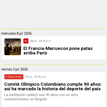
miércoles
8 jul. 2026
As
08 jul., 04:53 p.m.
El Francia-Marruecos pone patas
arriba París
viernes
3 jul. 2026
El Espectador
03 jul., 10:16 p.m.
Comité Olímpico Colombiano cumple 90 años:
así ha marcado la historia del deporte del país
La institución celebró sus 90 años con un acto
conmemorativo en Bogotá.