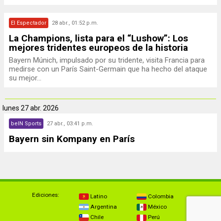
El Espectador
28 abr., 01:52 p.m.
La Champions, lista para el “Lushow”: Los
mejores tridentes europeos de la historia
Bayern Múnich, impulsado por su tridente, visita Francia para
medirse con un París Saint-Germain que ha hecho del ataque
su mejor...
lunes
27 abr. 2026
beIN Sports
27 abr., 03:41 p.m.
Bayern sin Kompany en París
Ediciones:
Latino
Colombia
Argentina
México
Chile
Perú