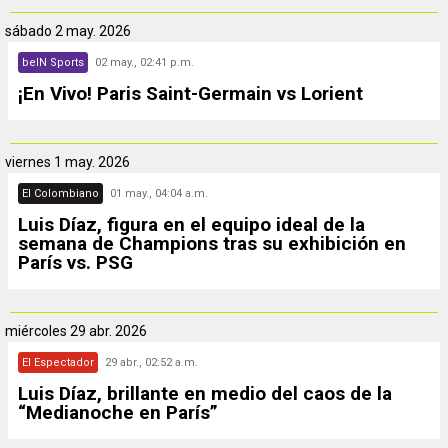
sábado
2 may. 2026
beIN Sports
02 may., 02:41 p.m.
¡En Vivo! Paris Saint-Germain vs Lorient
viernes
1 may. 2026
El Colombiano
01 may., 04:04 a.m.
Luis Díaz, figura en el equipo ideal de la
semana de Champions tras su exhibición en
París vs. PSG
miércoles
29 abr. 2026
El Espectador
29 abr., 02:52 a.m.
Luis Díaz, brillante en medio del caos de la
“Medianoche en París”