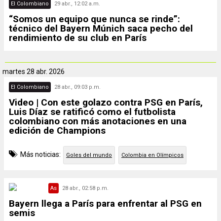
El Colombiano
29 abr., 12:02 a.m.
“Somos un equipo que nunca se rinde”:
técnico del Bayern Múnich saca pecho del
rendimiento de su club en París
martes
28 abr. 2026
El Colombiano
28 abr., 09:03 p.m.
Video | Con este golazo contra PSG en París,
Luis Díaz se ratificó como el futbolista
colombiano con más anotaciones en una
edición de Champions
Más noticias:
Goles del mundo
Colombia en Olímpicos
As
28 abr., 02:58 p.m.
Bayern llega a París para enfrentar al PSG en
semis