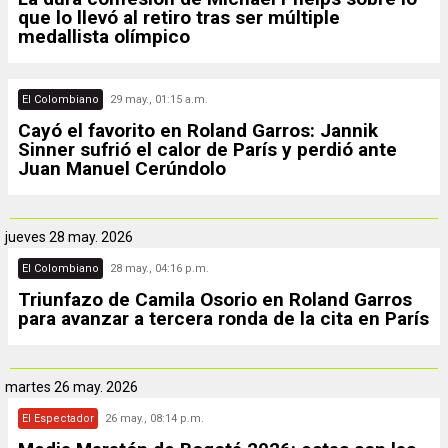
que lo llevó al retiro tras ser múltiple
medallista olímpico
El Colombiano
29 may., 01:15 a.m.
Cayó el favorito en Roland Garros: Jannik
Sinner sufrió el calor de París y perdió ante
Juan Manuel Cerúndolo
jueves
28 may. 2026
El Colombiano
28 may., 04:16 p.m.
Triunfazo de Camila Osorio en Roland Garros
para avanzar a tercera ronda de la cita en París
martes
26 may. 2026
El Espectador
26 may., 08:14 p.m.