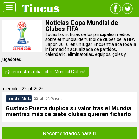
Toggle
navigation
Noticias Copa Mundial de
Clubes FIFA
Todas las noticias de los principales medios
sobre el mundial de fútbol de clubes de la FIFA
Japón 2016, en un lugar. Encuentra acá toda la
información actualizada de partidos,
calendario, eliminatorias, equipos, goles y
jugadores.
¡Quiero estar al día sobre Mundial Clubes!
miércoles
22 jul. 2026
Transfer Markt
22 jul., 04:46 p.m.
Gustavo Puerta duplica su valor tras el Mundial
mientras más de siete clubes quieren ficharlo
Recomendados para ti