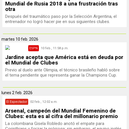
Mundial de Rusia 2018 a una frustración tras
otra
Después del traumático paso por la Selección Argentina, el
entrenador no logró hacer pie en sus siguientes clubes.
martes
10 feb. 2026
ESPN
10 feb., 11:58 p.m.
Jardine acepta que América está en deuda por
el Mundial de Clubes
Previo al duelo ante Olimpia, el técnico brasileño habló sobre
el tema pendiente que representa ganar la Champions Cup.
lunes
2 feb. 2026
El Espectador
02 feb., 12:02 a.m.
Arsenal, campeón del Mundial Femenino de
Clubes: esta es al cifra del millonario premio
La colombiana Gisela Robledo anotó el empate para
Corinthians y forzar la prórroga; sin embargo, el equipo inglés