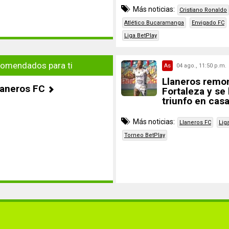
Más noticias:
Cristiano Ronaldo
Atlético Bucaramanga
Envigado FC
Liga BetPlay
omendados para ti
As
04 ago., 11:50 p.m.
Llaneros remo
laneros FC
Fortaleza y se 
triunfo en cas
Más noticias:
Llaneros FC
Lig
Torneo BetPlay