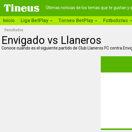
Últimas noticias de los temas que te gustan y
Inicio
Liga BetPlay
Torneo BetPlay
Futbolistas
Resultados
Envigado vs Llaneros
Conoce cuándo es el siguiente partido de Club Llaneros FC contra Env