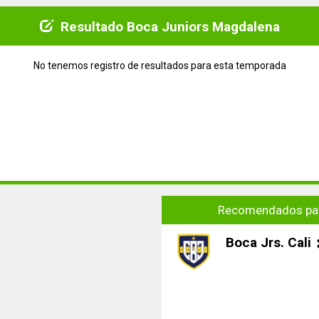
Resultado Boca Juniors Magdalena
No tenemos registro de resultados para esta temporada
Recomendados par
Boca Jrs. Cali