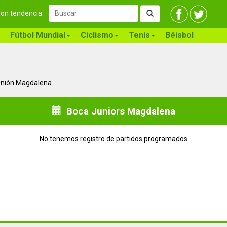
 son tendencia
Fútbol Mundial
Ciclismo
Tenis
Béisbol
 Unión Magdalena
Boca Juniors Magdalena
No tenemos registro de partidos programados