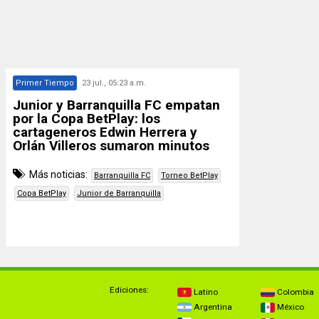
Primer Tiempo
23 jul., 05:23 a.m.
Junior y Barranquilla FC empatan
por la Copa BetPlay: los
cartageneros Edwin Herrera y
Orlán Villeros sumaron minutos
Más noticias:
Barranquilla FC
Torneo BetPlay
Copa BetPlay
Junior de Barranquilla
Ediciones:
Latino
Colombia
Argentina
México