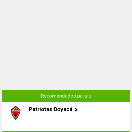
Recomendados para ti
Patriotas Boyacá