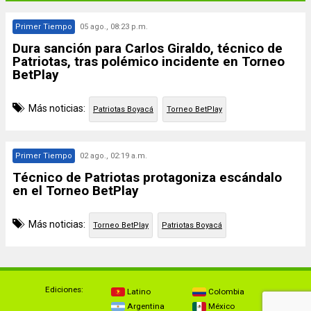
Primer Tiempo
05 ago., 08:23 p.m.
Dura sanción para Carlos Giraldo, técnico de
Patriotas, tras polémico incidente en Torneo
BetPlay
Más noticias:
Patriotas Boyacá
Torneo BetPlay
Primer Tiempo
02 ago., 02:19 a.m.
Técnico de Patriotas protagoniza escándalo
en el Torneo BetPlay
Más noticias:
Torneo BetPlay
Patriotas Boyacá
Ediciones:
Latino
Colombia
Argentina
México