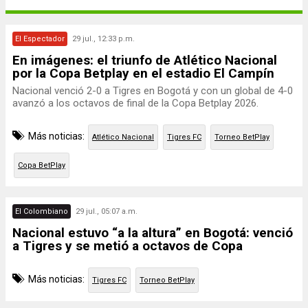
El Espectador
29 jul., 12:33 p.m.
En imágenes: el triunfo de Atlético Nacional
por la Copa Betplay en el estadio El Campín
Nacional venció 2-0 a Tigres en Bogotá y con un global de 4-0
avanzó a los octavos de final de la Copa Betplay 2026.
Más noticias:
Atlético Nacional
Tigres FC
Torneo BetPlay
Copa BetPlay
El Colombiano
29 jul., 05:07 a.m.
Nacional estuvo “a la altura” en Bogotá: venció
a Tigres y se metió a octavos de Copa
Más noticias:
Tigres FC
Torneo BetPlay