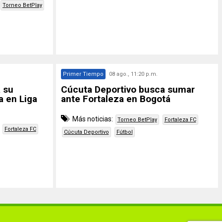
Torneo BetPlay
Primer Tiempo
08 ago., 11:20 p.m.
a su
Cúcuta Deportivo busca sumar
a en Liga
ante Fortaleza en Bogotá
Más noticias:
Torneo BetPlay
Fortaleza FC
Fortaleza FC
Cúcuta Deportivo
Fútbol