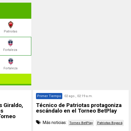
Patriotas
Fortaleza
Fortaleza
Primer Tiempo
02 ago., 02:19 a.m.
 Giraldo,
Técnico de Patriotas protagoniza
as
escándalo en el Torneo BetPlay
Torneo
Más noticias:
Torneo BetPlay
Patriotas Boyacá