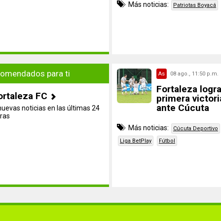
Más noticias:
Patriotas Boyacá
omendados para ti
As
08 ago., 11:50 p.m.
Fortaleza logr
ortaleza FC
primera victori
ante Cúcuta
nuevas noticias en las últimas 24
ras
Más noticias:
Cúcuta Deportivo
Liga BetPlay
Fútbol