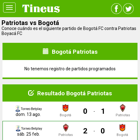
Toggle
navigation
Patriotas vs Bogotá
Conoce cuándo es el siguiente partido de Bogotá FC contra Patriotas
Boyacá FC
Bogotá Patriotas
No tenemos registro de partidos programados
Resultado Bogotá Patriotas
0
1
Torneo Betplay
-
dom. 13 ago.
Bogotá
Patriotas
2
0
Torneo Betplay
-
sáb. 25 feb.
Patriotas
Bogotá