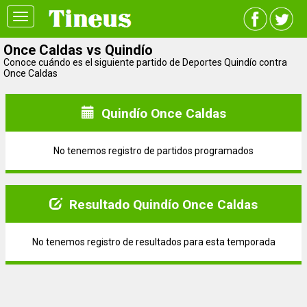
Toggle
navigation
Once Caldas vs Quindío
Conoce cuándo es el siguiente partido de Deportes Quindío contra
Once Caldas
Quindío Once Caldas
No tenemos registro de partidos programados
Resultado Quindío Once Caldas
No tenemos registro de resultados para esta temporada