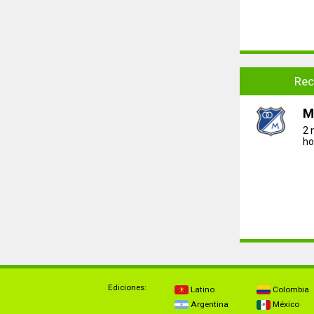
Rec
M
2 
ho
Ediciones:
Latino
Colombia
Argentina
México