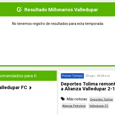
Resultado Millonarios Valledupar
No tenemos registro de resultados para esta temporada
omendados para ti
Primer Tiempo
02 ago., 03:20 a.m.
Deportes Tolima remont
alledupar FC
a Alianza Valledupar 2-1
Más noticias:
Deportes Tolima
Alianza Petrolera
Valledupar FC