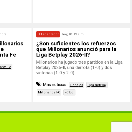
 hora
El Espectador
hoy, 01:19 a.m.
llonarios
¿Son suficientes los refuerzos
de
que Millonarios anunció para la
nta Fe
Liga Betplay 2026-II?
Millonarios ha jugado tres partidos en la Liga
Betplay 2026-II, una derrota (1-0) y dos
anta Fe
victorias (1-0 y 2-0).
Más noticias:
Fichajes
Liga BetPlay
Millonarios FC
Fútbol