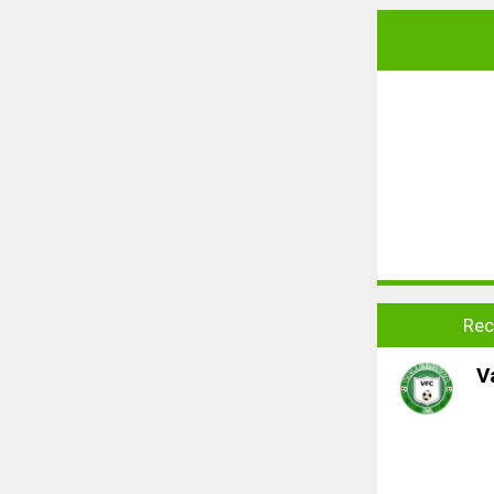
Rec
V