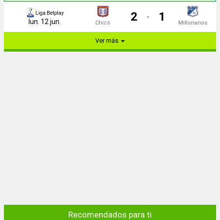
2
1
Liga Betplay
-
lun. 12 jun.
Chicó
Millonarios
Ver más
Recomendados para ti