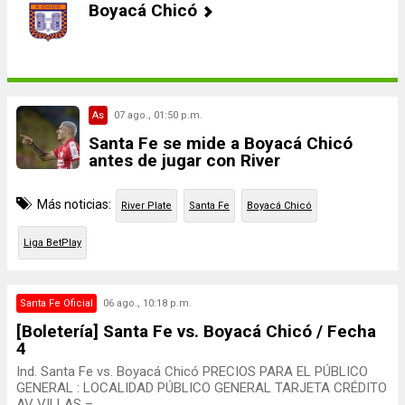
Boyacá Chicó
As
07 ago., 01:50 p.m.
Santa Fe se mide a Boyacá Chicó
antes de jugar con River
Más noticias:
River Plate
Santa Fe
Boyacá Chicó
Liga BetPlay
Santa Fe Oficial
06 ago., 10:18 p.m.
[Boletería] Santa Fe vs. Boyacá Chicó / Fecha
4
Ind. Santa Fe vs. Boyacá Chicó PRECIOS PARA EL PÚBLICO
GENERAL : LOCALIDAD PÚBLICO GENERAL TARJETA CRÉDITO
AV VILLAS –...