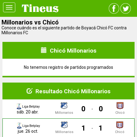
Toggle
navigation
Millonarios vs Chicó
Conoce cuándo es el siguiente partido de Boyacá Chicó FC contra
Millonarios FC
Chicó Millonarios
No tenemos registro de partidos programados
Resultado Chicó Millonarios
0
0
Liga Betplay
-
sáb. 20 abr.
Millonarios
Chicó
1
1
Liga Betplay
-
jue. 26 oct.
Millonarios
Chicó