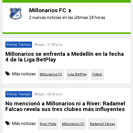
Millonarios FC
2 nuevas noticias en las últimas 24 horas
Primer Tiempo
08 ago., 11:20 p.m.
Millonarios se enfrenta a Medellín en la fecha
4 de la Liga BetPlay
Más noticias:
Millonarios FC
Liga BetPlay
Fútbol
Primer Tiempo
08 ago., 02:20 a.m.
No mencionó a Millonarios ni a River: Radamel
Falcao revela sus tres clubes más influyentes
Más noticias:
River Plate
Millonarios FC
Radamel Falcao