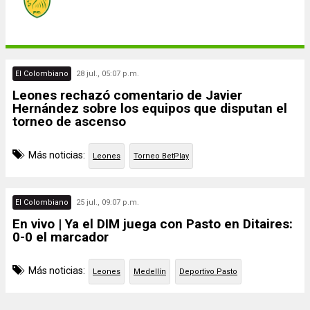
El Colombiano
28 jul., 05:07 p.m.
Leones rechazó comentario de Javier
Hernández sobre los equipos que disputan el
torneo de ascenso
Más noticias:
Leones
Torneo BetPlay
El Colombiano
25 jul., 09:07 p.m.
En vivo | Ya el DIM juega con Pasto en Ditaires:
0-0 el marcador
Más noticias:
Leones
Medellín
Deportivo Pasto