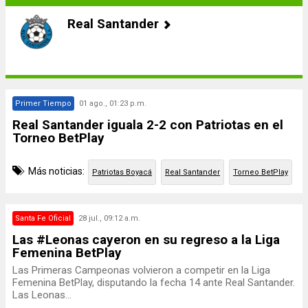
Real Santander
Primer Tiempo
01 ago., 01:23 p.m.
Real Santander iguala 2-2 con Patriotas en el
Torneo BetPlay
Más noticias:
Patriotas Boyacá
Real Santander
Torneo BetPlay
Santa Fe Oficial
28 jul., 09:12 a.m.
Las #Leonas cayeron en su regreso a la Liga
Femenina BetPlay
Las Primeras Campeonas volvieron a competir en la Liga
Femenina BetPlay, disputando la fecha 14 ante Real Santander.
Las Leonas...