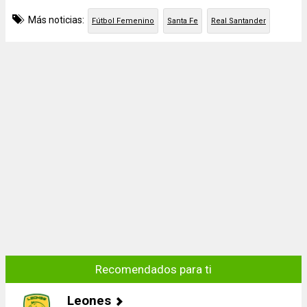
Más noticias:
Fútbol Femenino
Santa Fe
Real Santander
Recomendados para ti
Leones