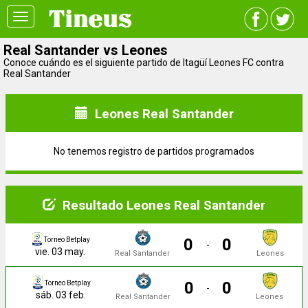
Toggle
navigation
Real Santander vs Leones
Conoce cuándo es el siguiente partido de Itagüí Leones FC contra
Real Santander
Leones Real Santander
No tenemos registro de partidos programados
Resultado Leones Real Santander
0
0
Torneo Betplay
-
vie. 03 may.
Real Santander
Leones
0
0
Torneo Betplay
-
sáb. 03 feb.
Real Santander
Leones