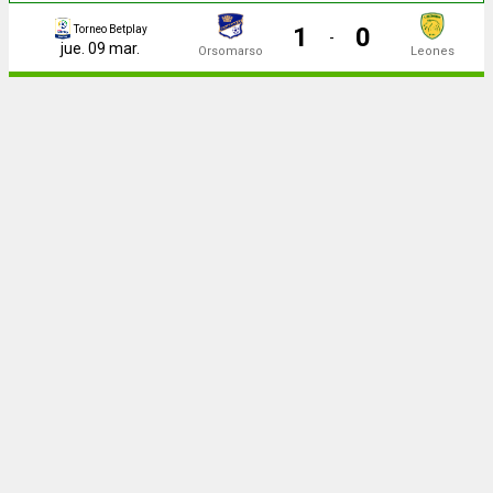
1
0
Torneo Betplay
-
jue. 09 mar.
Orsomarso
Leones