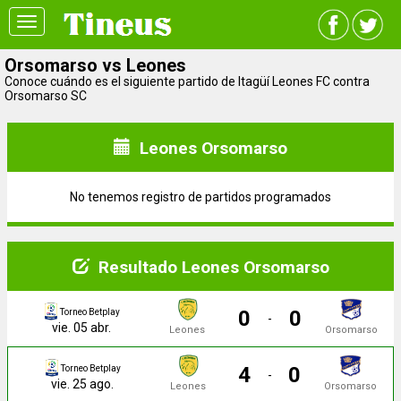
Toggle
navigation
Orsomarso vs Leones
Conoce cuándo es el siguiente partido de Itagüí Leones FC contra
Orsomarso SC
Leones Orsomarso
No tenemos registro de partidos programados
Resultado Leones Orsomarso
0
0
Torneo Betplay
-
vie. 05 abr.
Leones
Orsomarso
4
0
Torneo Betplay
-
vie. 25 ago.
Leones
Orsomarso