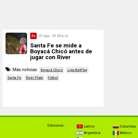
As
07 ago., 01:50 p.m.
Santa Fe se mide a
Boyacá Chicó antes de
jugar con River
Más noticias:
Boyacá Chicó
Liga BetPlay
Santa Fe
River Plate
Fútbol
Ediciones:
Latino
Colombia
Argentina
México