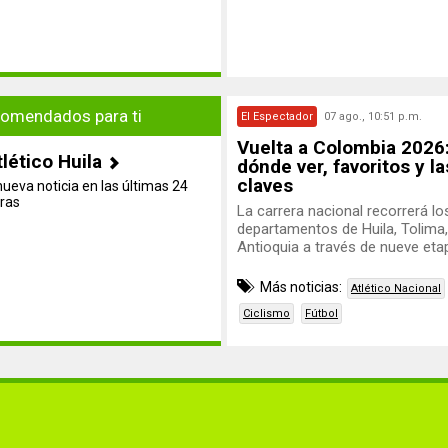
omendados para ti
El Espectador
07 ago., 10:51 p.m.
Vuelta a Colombia 2026:
tlético Huila
dónde ver, favoritos y l
claves
nueva noticia en las últimas 24
ras
La carrera nacional recorrerá lo
departamentos de Huila, Tolima,
Antioquia a través de nueve eta
Más noticias:
Atlético Nacional
Ciclismo
Fútbol