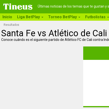
Últimas noticias de los temas que te gustan y
Inicio
Liga BetPlay
Torneo BetPlay
Futbolistas
Resultados
Santa Fe vs Atlético de Cali
Conoce cuándo es el siguiente partido de Atlético FC de Cali contra I