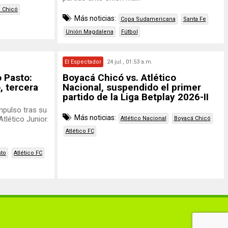
 Chicó
Más noticias:
Copa Sudamericana
Santa Fe
Unión Magdalena
Fútbol
El Espectador
24 jul., 01:53 a.m.
o Pasto:
Boyacá Chicó vs. Atlético
, tercera
Nacional, suspendido el primer
partido de la Liga Betplay 2026-II
impulso tras su
Más noticias:
Atlético Junior.
Atlético Nacional
Boyacá Chicó
Atlético FC
sto
Atlético FC