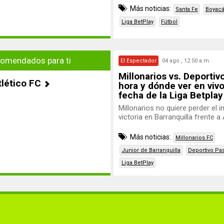
Más noticias:
Santa Fe
Boyacá
Liga BetPlay
Fútbol
omendados para ti
El Espectador
04 ago., 12:50 a.m.
Millonarios vs. Deportiv
tlético FC
hora y dónde ver en vivo
fecha de la Liga Betplay
Millonarios no quiere perder el 
victoria en Barranquilla frente a 
Más noticias:
Millonarios FC
Junior de Barranquilla
Deportivo Pa
Liga BetPlay