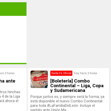
ace 2 horas
Santa Fe Oficial
hoy, hace 2 horas
ha ante
[Boletería] Combo
Continental – Liga, Copa
y Sudamericana
tros hinchas
a 4 de la Liga
Porque juntos es, y siempre será la forma, ya
ará ahora el
está disponible el nuevo Combo Continental
para toda #LaFamiliaDelLeón. Incluye el
partido ante Unión Ma...