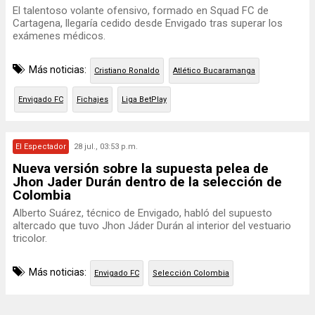
El talentoso volante ofensivo, formado en Squad FC de
Cartagena, llegaría cedido desde Envigado tras superar los
exámenes médicos.
Más noticias:
Cristiano Ronaldo
Atlético Bucaramanga
Envigado FC
Fichajes
Liga BetPlay
El Espectador
28 jul., 03:53 p.m.
Nueva versión sobre la supuesta pelea de
Jhon Jader Durán dentro de la selección de
Colombia
Alberto Suárez, técnico de Envigado, habló del supuesto
altercado que tuvo Jhon Jáder Durán al interior del vestuario
tricolor.
Más noticias:
Envigado FC
Selección Colombia