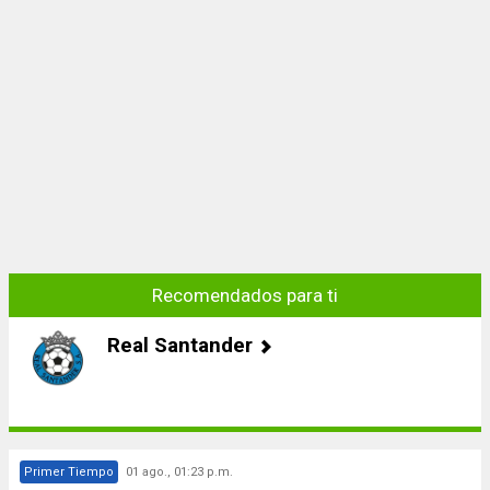
Recomendados para ti
Real Santander
Primer Tiempo
01 ago., 01:23 p.m.