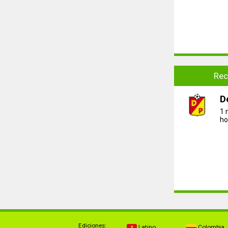
Rec
D
1 
ho
Ediciones:
Latino
Colombia