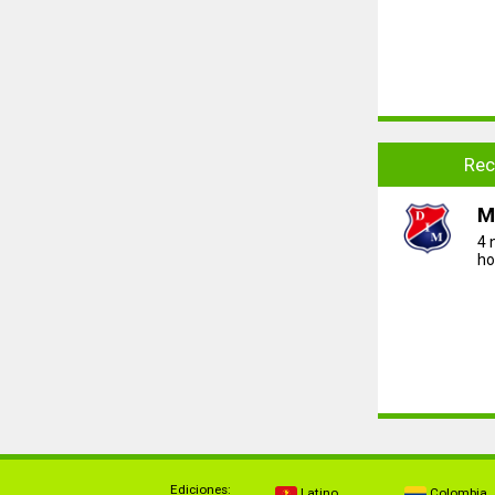
Rec
M
4 
ho
Ediciones:
Latino
Colombia