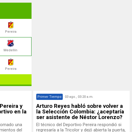
Pereira
Medellín
Pereira
Primer Tiempo
03 ago., 03:20 a.m.
Pereira y
Arturo Reyes habló sobre volver a
tivo en la
la Selección Colombia: ¿aceptaría
ser asistente de Néstor Lorenzo?
a tomado una
El técnico del Deportivo Pereira respondió si
imientos del
regresaría a la Tricolor y dejó abierta la puerta,