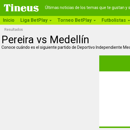
Últimas noticias de los temas que te gustan y
Inicio
Liga BetPlay
Torneo BetPlay
Futbolistas
Resultados
Pereira vs Medellín
Conoce cuándo es el siguiente partido de Deportivo Independiente Mede