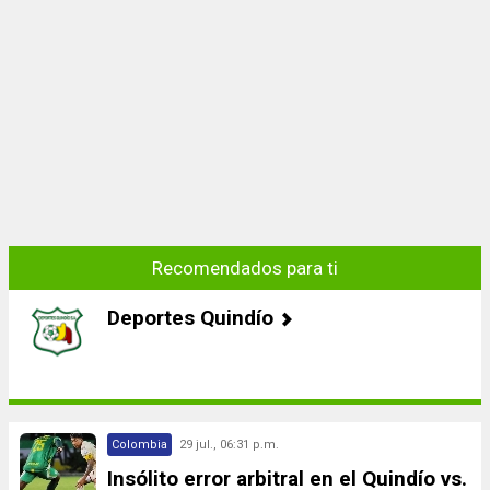
Recomendados para ti
Deportes Quindío
Colombia
29 jul., 06:31 p.m.
Insólito error arbitral en el Quindío vs.