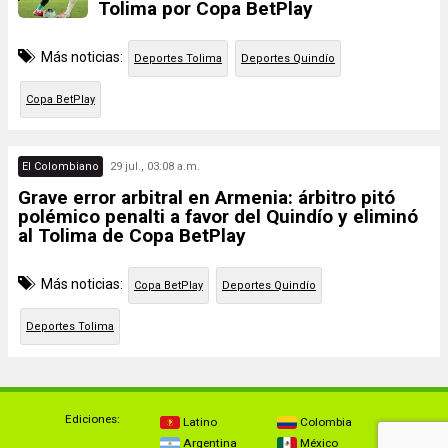
Tolima por Copa BetPlay
Más noticias:
Deportes Tolima
Deportes Quindío
Copa BetPlay
El Colombiano
29 jul., 03:08 a.m.
Grave error arbitral en Armenia: árbitro pitó
polémico penalti a favor del Quindío y eliminó
al Tolima de Copa BetPlay
Más noticias:
Copa BetPlay
Deportes Quindío
Deportes Tolima
Ediciones:
Latino
Colombia
Argentina
México