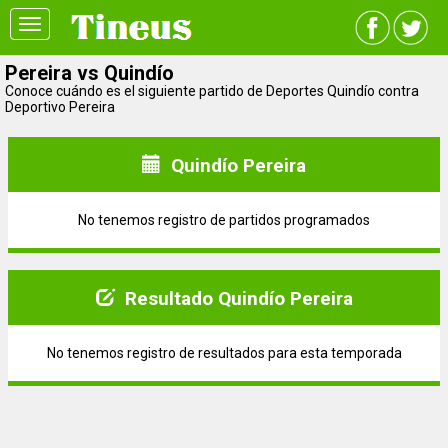
Toggle
navigation
Pereira vs Quindío
Conoce cuándo es el siguiente partido de Deportes Quindío contra
Deportivo Pereira
Quindío Pereira
No tenemos registro de partidos programados
Resultado Quindío Pereira
No tenemos registro de resultados para esta temporada