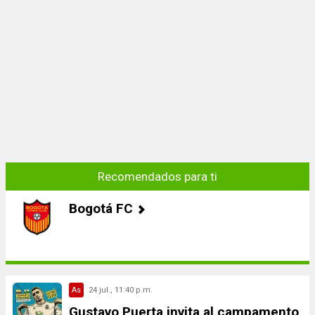
Recomendados para ti
Bogotá FC
As
24 jul., 11:40 p.m.
Gustavo Puerta invita al campamento