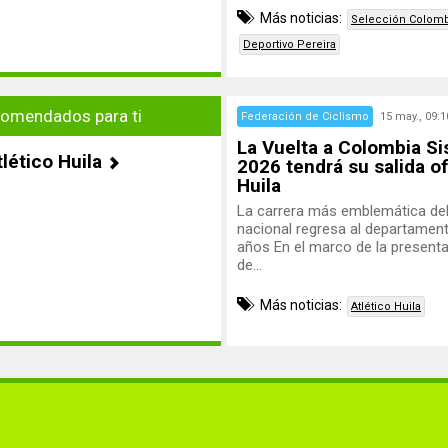
Más noticias:
Selección Colomb
Deportivo Pereira
omendados para ti
Federación de Ciclismo
15 may., 09:1
La Vuelta a Colombia Si
tlético Huila
2026 tendrá su salida ofi
Huila
La carrera más emblemática del
nacional regresa al departament
años En el marco de la presentac
de...
Más noticias:
Atlético Huila