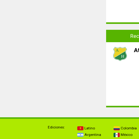
Rec
A
Ediciones:
Latino
Colombia
Argentina
México