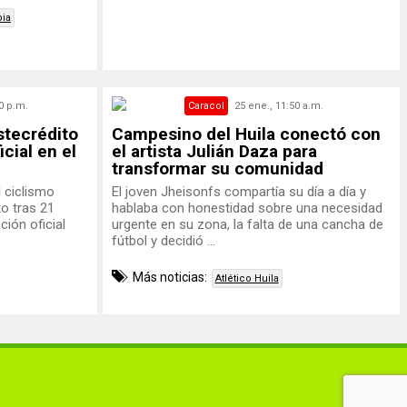
ia
0 p.m.
Caracol
25 ene., 11:50 a.m.
stecrédito
Campesino del Huila conectó con
cial en el
el artista Julián Daza para
transformar su comunidad
 ciclismo
El joven Jheisonfs compartía su día a día y
o tras 21
hablaba con honestidad sobre una necesidad
ión oficial
urgente en su zona, la falta de una cancha de
fútbol y decidió ...
Más noticias:
Atlético Huila