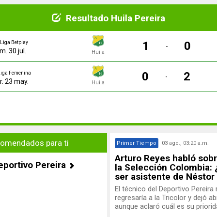
Resultado Huila Pereira
1
0
Liga Betplay
-
m. 30 jul.
Huila
0
2
iga Femenina
-
. 23 may.
Huila
omendados para ti
Primer Tiempo
03 ago., 03:20 a.m.
Arturo Reyes habló sobr
eportivo Pereira
la Selección Colombia: 
ser asistente de Néstor
El técnico del Deportivo Pereira
regresaría a la Tricolor y dejó ab
aunque aclaró cuál es su priorid