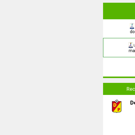
do
L
mar
Rec
D