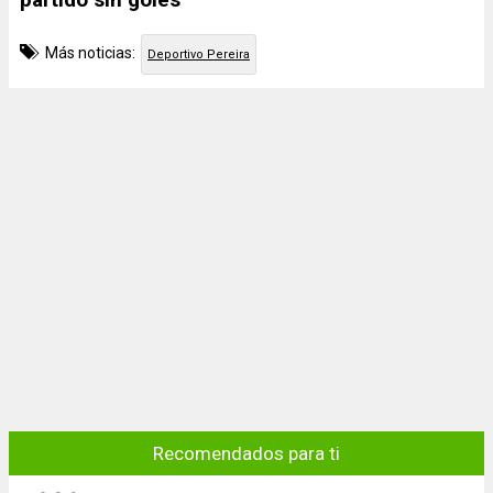
Más noticias:
Deportivo Pereira
Recomendados para ti