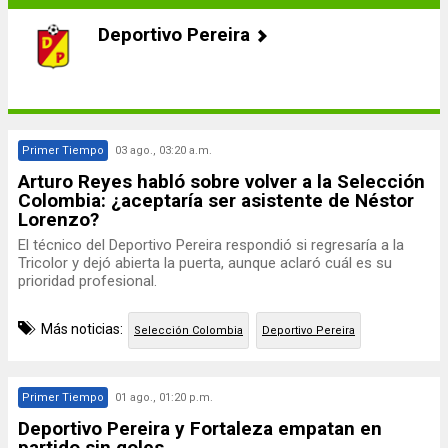
Deportivo Pereira
Primer Tiempo
03 ago., 03:20 a.m.
Arturo Reyes habló sobre volver a la Selección
Colombia: ¿aceptaría ser asistente de Néstor
Lorenzo?
El técnico del Deportivo Pereira respondió si regresaría a la
Tricolor y dejó abierta la puerta, aunque aclaró cuál es su
prioridad profesional.
Más noticias:
Selección Colombia
Deportivo Pereira
Primer Tiempo
01 ago., 01:20 p.m.
Deportivo Pereira y Fortaleza empatan en
partido sin goles