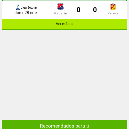
0
0
Liga Betplay
-
dom. 28 ene.
Medellín
Pereira
Ver más
Recomendados para ti