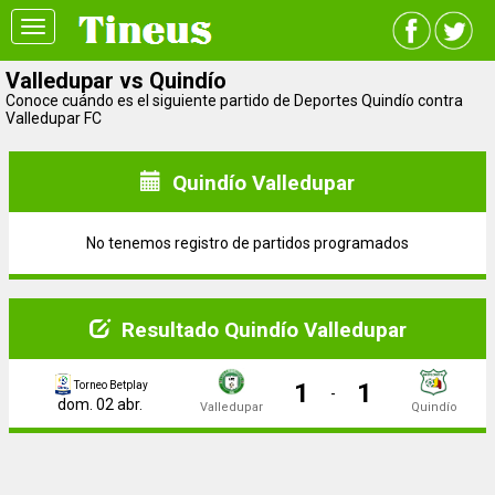
Toggle
navigation
Valledupar vs Quindío
Conoce cuándo es el siguiente partido de Deportes Quindío contra
Valledupar FC
Quindío Valledupar
No tenemos registro de partidos programados
Resultado Quindío Valledupar
1
1
Torneo Betplay
-
dom. 02 abr.
Valledupar
Quindío