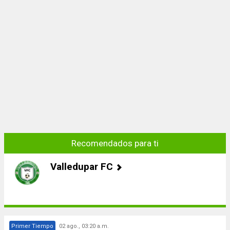
Recomendados para ti
Valledupar FC
Primer Tiempo
02 ago., 03:20 a.m.