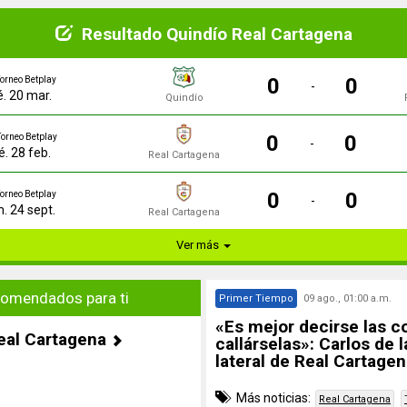
Resultado Quindío Real Cartagena
0
0
orneo Betplay
-
. 20 mar.
Quindío
0
0
Torneo Betplay
-
é. 28 feb.
Real Cartagena
0
0
orneo Betplay
-
. 24 sept.
Real Cartagena
Ver más
omendados para ti
Primer Tiempo
09 ago., 01:00 a.m.
«Es mejor decirse las c
eal Cartagena
callárselas»: Carlos de l
lateral de Real Cartage
Más noticias:
Real Cartagena