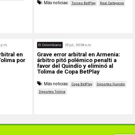
Más noticias:
Torneo BetPlay
Real Cartagena
1 p.m.
El Colombiano
29 jul., 03:08 a.m.
rbitral en
Grave error arbitral en Armenia:
Tolima por
árbitro pitó polémico penalti a
favor del Quindío y eliminó al
Tolima de Copa BetPlay
Más noticias:
Copa BetPlay
Deportes Quindío
Deportes Tolima