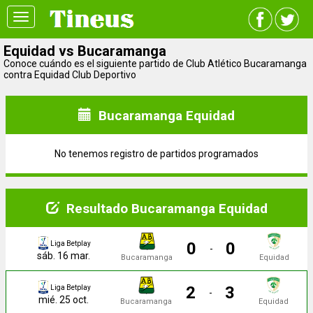
Toggle
navigation
Equidad vs Bucaramanga
Conoce cuándo es el siguiente partido de Club Atlético Bucaramanga
contra Equidad Club Deportivo
Bucaramanga Equidad
No tenemos registro de partidos programados
Resultado Bucaramanga Equidad
0
0
Liga Betplay
-
sáb. 16 mar.
Bucaramanga
Equidad
2
3
Liga Betplay
-
mié. 25 oct.
Bucaramanga
Equidad