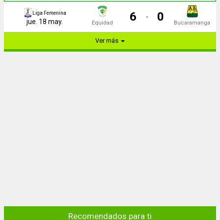
6
0
Liga Femenina
-
jue. 18 may.
Equidad
Bucaramanga
Ver más
Recomendados para ti