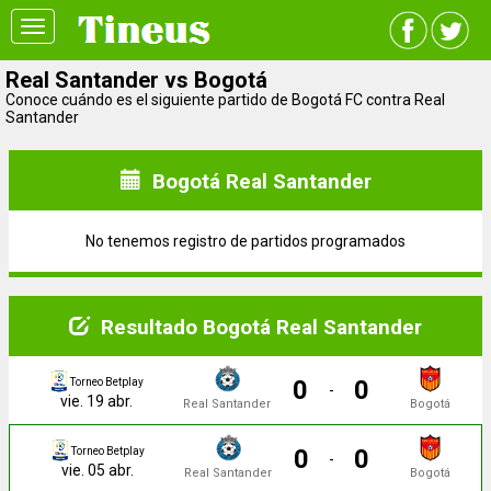
Toggle
navigation
Real Santander vs Bogotá
Conoce cuándo es el siguiente partido de Bogotá FC contra Real
Santander
Bogotá Real Santander
No tenemos registro de partidos programados
Resultado Bogotá Real Santander
0
0
Torneo Betplay
-
vie. 19 abr.
Real Santander
Bogotá
0
0
Torneo Betplay
-
vie. 05 abr.
Real Santander
Bogotá