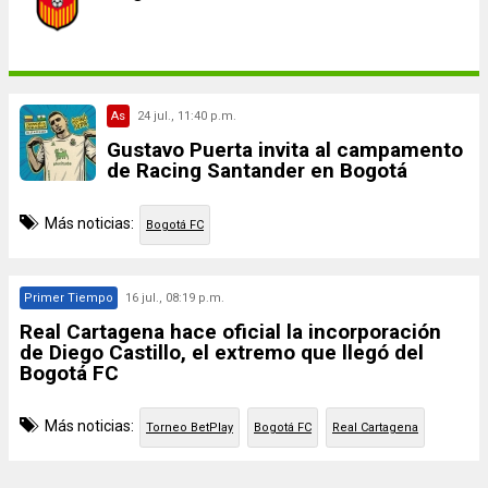
As
24 jul., 11:40 p.m.
Gustavo Puerta invita al campamento
de Racing Santander en Bogotá
Más noticias:
Bogotá FC
Primer Tiempo
16 jul., 08:19 p.m.
Real Cartagena hace oficial la incorporación
de Diego Castillo, el extremo que llegó del
Bogotá FC
Más noticias:
Torneo BetPlay
Bogotá FC
Real Cartagena