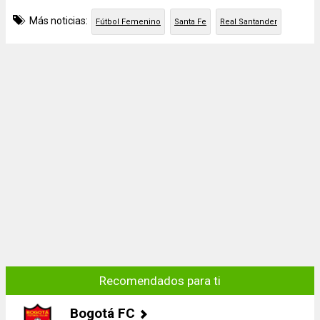
Más noticias:
Fútbol Femenino
Santa Fe
Real Santander
Recomendados para ti
Bogotá FC