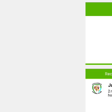
Rec
J
2 
ho