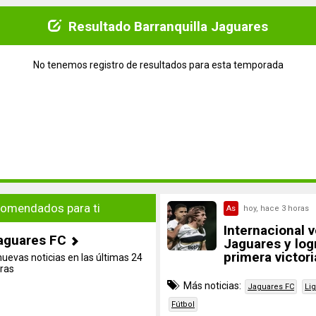
Resultado Barranquilla Jaguares
No tenemos registro de resultados para esta temporada
omendados para ti
As
hoy, hace 3 horas
Internacional 
aguares FC
Jaguares y log
primera victori
nuevas noticias en las últimas 24
ras
Más noticias:
Jaguares FC
Lig
Fútbol