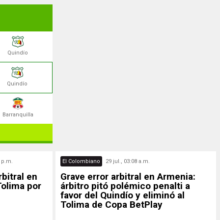
Quindío
Quindío
Barranquilla
1 p.m.
El Colombiano
29 jul., 03:08 a.m.
rbitral en
Grave error arbitral en Armenia:
Tolima por
árbitro pitó polémico penalti a
favor del Quindío y eliminó al
Tolima de Copa BetPlay