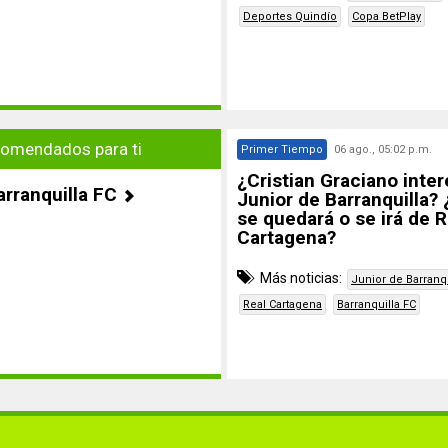
Deportes Quindío
Copa BetPlay
omendados para ti
Primer Tiempo
06 ago., 05:02 p.m.
¿Cristian Graciano inter
arranquilla FC
Junior de Barranquilla? ¿
se quedará o se irá de R
Cartagena?
Más noticias:
Junior de Barranqu
Real Cartagena
Barranquilla FC