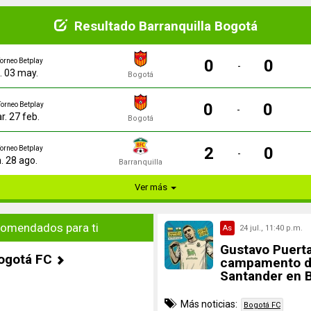
Resultado Barranquilla Bogotá
0
0
orneo Betplay
-
e. 03 may.
Bogotá
0
0
Torneo Betplay
-
r. 27 feb.
Bogotá
2
0
orneo Betplay
-
n. 28 ago.
Barranquilla
Ver más
omendados para ti
As
24 jul., 11:40 p.m.
Gustavo Puerta 
ogotá FC
campamento d
Santander en 
Más noticias:
Bogotá FC