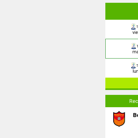
T
vi
ma
T
lu
Rec
B