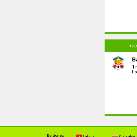
Rec
B
1 
ho
Ediciones:
Latino
Colombia