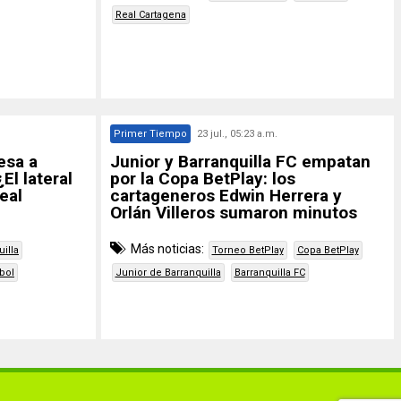
Real Cartagena
Primer Tiempo
23 jul., 05:23 a.m.
esa a
Junior y Barranquilla FC empatan
El lateral
por la Copa BetPlay: los
eal
cartageneros Edwin Herrera y
Orlán Villeros sumaron minutos
Más noticias:
illa
Torneo BetPlay
Copa BetPlay
bol
Junior de Barranquilla
Barranquilla FC