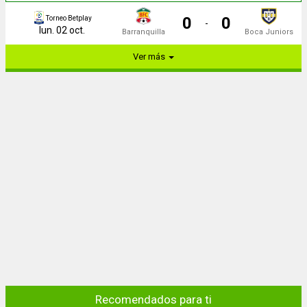
0
0
Torneo Betplay
-
lun. 02 oct.
Barranquilla
Boca Juniors
Ver más
Recomendados para ti