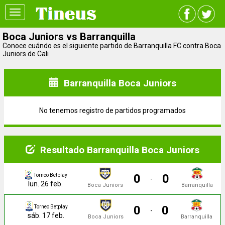
Toggle
navigation
Boca Juniors vs Barranquilla
Conoce cuándo es el siguiente partido de Barranquilla FC contra Boca
Juniors de Cali
Barranquilla Boca Juniors
No tenemos registro de partidos programados
Resultado Barranquilla Boca Juniors
0
0
Torneo Betplay
-
lun. 26 feb.
Boca Juniors
Barranquilla
0
0
Torneo Betplay
-
sáb. 17 feb.
Boca Juniors
Barranquilla