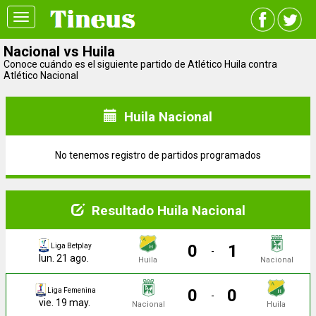
Toggle
navigation
Nacional vs Huila
Conoce cuándo es el siguiente partido de Atlético Huila contra
Atlético Nacional
Huila Nacional
No tenemos registro de partidos programados
Resultado Huila Nacional
0
1
Liga Betplay
-
lun. 21 ago.
Huila
Nacional
0
0
Liga Femenina
-
vie. 19 may.
Nacional
Huila