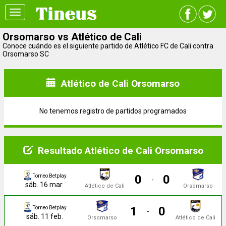
Toggle
navigation
Orsomarso vs Atlético de Cali
Conoce cuándo es el siguiente partido de Atlético FC de Cali contra
Orsomarso SC
Atlético de Cali Orsomarso
No tenemos registro de partidos programados
Resultado Atlético de Cali Orsomarso
0
0
Torneo Betplay
-
sáb. 16 mar.
Atlético de Cali
Orsomarso
1
0
Torneo Betplay
-
sáb. 11 feb.
Orsomarso
Atlético de Cali