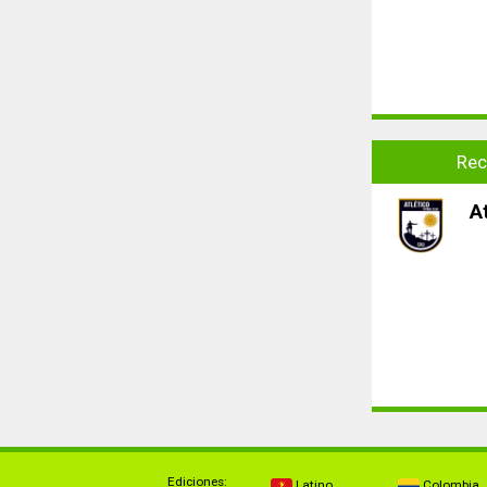
Rec
A
Ediciones:
Latino
Colombia