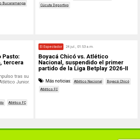
ico Bucaramanga
Cúcuta Deportivo
El Espectador
24 jul., 01:53 a.m.
o Pasto:
Boyacá Chicó vs. Atlético
, tercera
Nacional, suspendido el primer
partido de la Liga Betplay 2026-II
impulso tras su
Más noticias:
Atlético Junior.
Atlético Nacional
Boyacá Chicó
Atlético FC
sto
Atlético FC