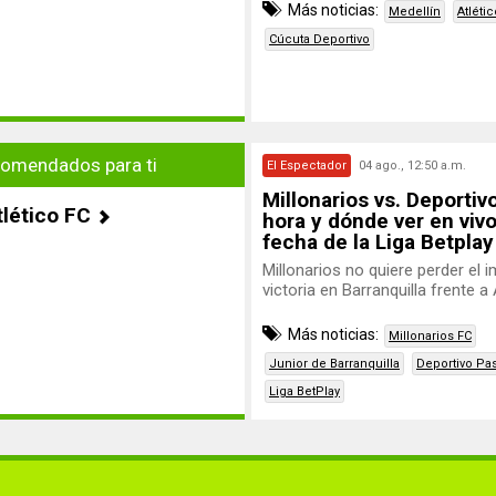
Más noticias:
Medellín
Atlét
Cúcuta Deportivo
omendados para ti
El Espectador
04 ago., 12:50 a.m.
Millonarios vs. Deportiv
tlético FC
hora y dónde ver en vivo
fecha de la Liga Betplay
Millonarios no quiere perder el 
victoria en Barranquilla frente a 
Más noticias:
Millonarios FC
Junior de Barranquilla
Deportivo Pa
Liga BetPlay