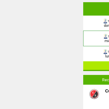
T
dom
mi
T
lu
Rec
C