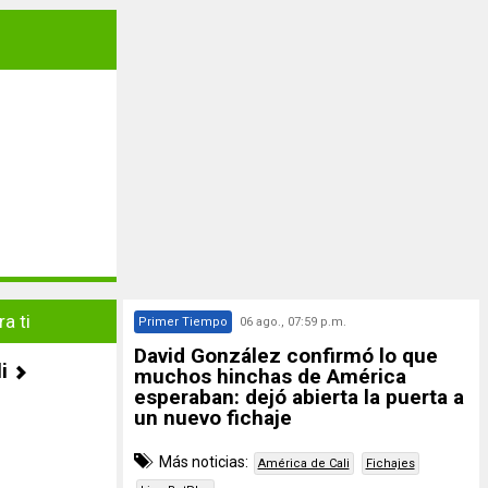
a ti
Primer Tiempo
06 ago., 07:59 p.m.
David González confirmó lo que
i
muchos hinchas de América
esperaban: dejó abierta la puerta a
un nuevo fichaje
Más noticias:
América de Cali
Fichajes