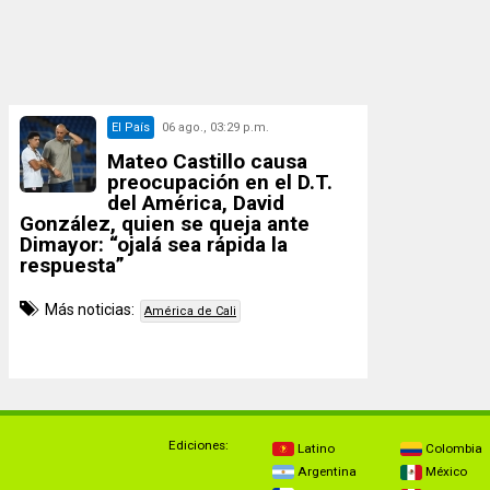
El País
06 ago., 03:29 p.m.
Mateo Castillo causa
preocupación en el D.T.
del América, David
González, quien se queja ante
Dimayor: “ojalá sea rápida la
respuesta”
Más noticias:
América de Cali
Ediciones:
Latino
Colombia
Argentina
México